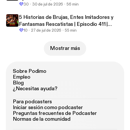
💜
Existe
30
30 de jul de 2026
56 min
5 Historias de Brujas, Entes Imitadores y
Fantasmas Rescatistas | Episodio 411 |
💜
Hablemos De Lo Que No Existe
10
27 de jul de 2026
55 min
Mostrar más
Sobre Podimo
Empleo
Blog
¿Necesitas ayuda?
Para podcasters
Iniciar sesión como podcaster
Preguntas frecuentes de Podcaster
Normas de la comunidad