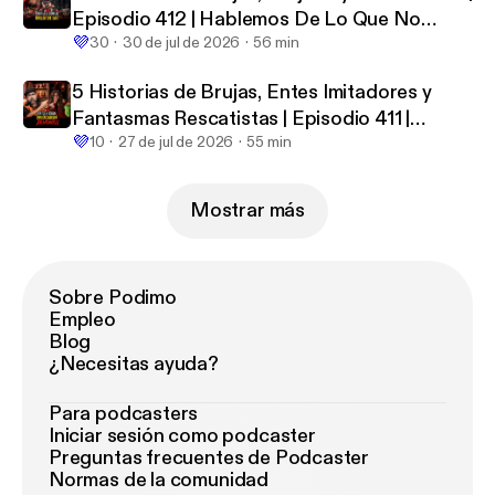
Episodio 412 | Hablemos De Lo Que No
💜
Existe
30
30 de jul de 2026
56 min
5 Historias de Brujas, Entes Imitadores y
Fantasmas Rescatistas | Episodio 411 |
💜
Hablemos De Lo Que No Existe
10
27 de jul de 2026
55 min
Mostrar más
Sobre Podimo
Empleo
Blog
¿Necesitas ayuda?
Para podcasters
Iniciar sesión como podcaster
Preguntas frecuentes de Podcaster
Normas de la comunidad