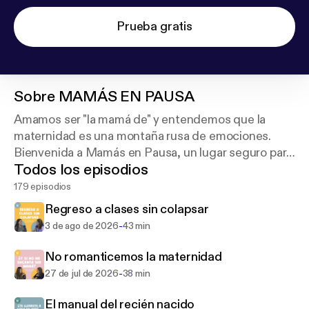
Prueba gratis
Sobre
MAMÁS EN PAUSA
Amamos ser "la mamá de" y entendemos que la
maternidad es una montaña rusa de emociones.
Bienvenida a Mamás en Pausa, un lugar seguro para
Todos los episodios
hablar sin prejuicios. 🎙️
179 episodios
Regreso a clases sin colapsar
-
3 de ago de 2026
43 min
No romanticemos la maternidad
-
27 de jul de 2026
38 min
El manual del recién nacido