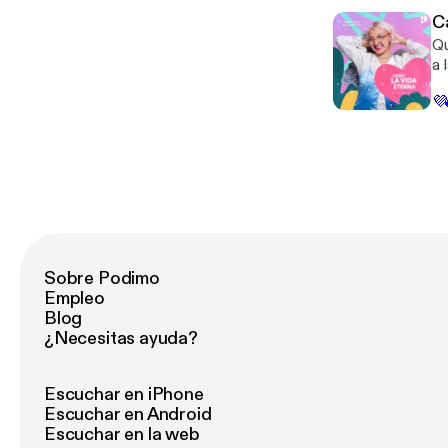
At
Ca
Qu
a 
ob
💜
es
qu
pr
Sobre Podimo
Empleo
Blog
¿Necesitas ayuda?
Escuchar en iPhone
Escuchar en Android
Escuchar en la web