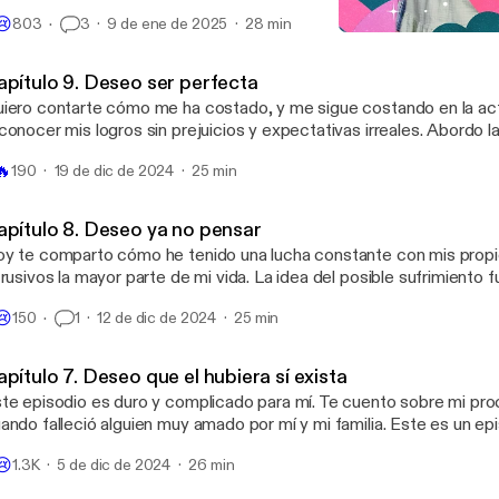
aticar parte de la vida de mis padres. Sus infancias, sus pasiones, t
😢
803
3
9 de ene de 2025
28 min
rdidas. Sin juicios y con el corazón abierto te pido que escuches l
Capítulo 9. Deseo ser perf
e son mis padres a pesar de la vida que les tocó vivir y cómo esto
Mihada Madrine
apítulo 9. Deseo ser perfecta
iero contarte cómo me ha costado, y me sigue costando en la act
conocer mis logros sin prejuicios y expectativas irreales. Abordo 
esión del perfeccionismo y el estar satisfecha con mi trabajo. Sin j
🔥
190
19 de dic de 2024
25 min
razón abierto te pido que escuches cómo lo viví, lo observé para 
s virtudes con ojos más reales y menos duros. Ser tu propio fan 
más frutos
apítulo 8. Deseo ya no pensar
y te comparto cómo he tenido una lucha constante con mis prop
trusivos la mayor parte de mi vida. La idea del posible sufrimiento 
nte era un estilo de cárcel que me limitaba a experimentar la vida t
😢
150
1
12 de dic de 2024
25 min
icio y con el corazón abierto te pido que escuches cómo lo viví, lo
mencé a buscar ayuda para hacer de mis propios pensamientos 
lorosos y más racionales. Que tu mente sea el espacio seguro pa
pítulo 7. Deseo que el hubiera sí exista
te episodio es duro y complicado para mí. Te cuento sobre mi pr
ando falleció alguien muy amado por mí y mi familia. Este es un ep
necta con muchas partes de otros. Un momento sumamente dolo
😢
1.3K
5 de dic de 2024
26 min
mparto con la intención de que abras tu corazón y sin prejuicios. 
contrar aún en la tristeza más profunda y la resiliencia en los suces