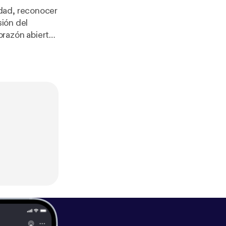
dad, reconocer
sión del
corazón abierto
rtudes con ojos
ue los que se