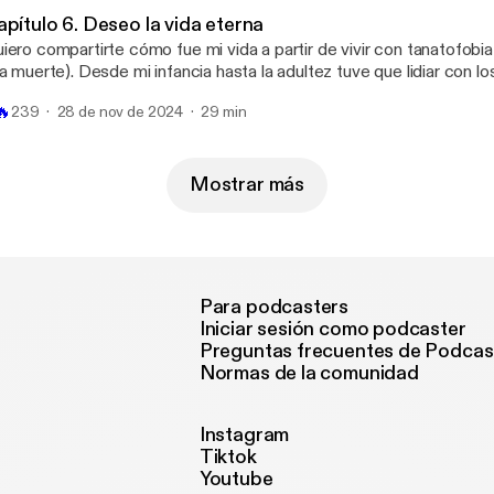
te. Frida.
pítulo 6. Deseo la vida eterna
iero compartirte cómo fue mi vida a partir de vivir con tanatofobia
la muerte). Desde mi infancia hasta la adultez tuve que lidiar con 
sesivos relacionados a esta fobia. Sin juicio y con el corazón abie
🔥
239
28 de nov de 2024
29 min
cuches cómo lo viví, lo observé y comencé a trabajar en este mied
e acecha a muchas personas. Por supuesto, siempre de la mano d
ofesionales de la salud mental. En la reconciliación con la muerte
la dicha de vivir. Atte. Frida.
Mostrar más
Para podcasters
Iniciar sesión como podcaster
Preguntas frecuentes de Podcas
Normas de la comunidad
Instagram
Tiktok
Youtube