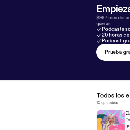
Empieza
$99 / mes despué
quieras
Podcasts so
20 horas de 
Podcast gra
Prueba gra
Todos los e
10 episodios
C
De
gramo d