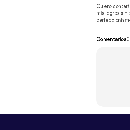
Quiero contart
mis logros sin 
perfeccionismo 
te pido que es
más reales y m
Comentarios
0