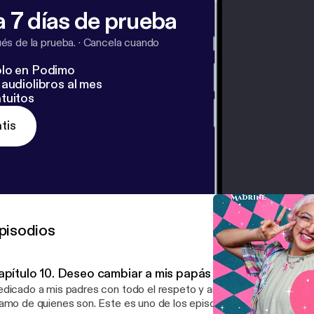
 7 días de prueba
s de la prueba.
·
Cancela cuando
lo en Podimo
audiolibros al mes
tuitos
tis
pisodios
apítulo 10. Deseo cambiar a mis papás
dicado a mis padres con todo el respeto y amor posible. No cambi
e quienes son. Este es uno de los episodios más importantes. Te quiero