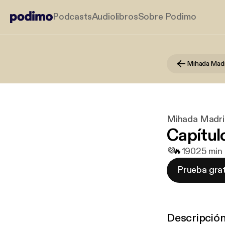
Podcasts
Audiolibros
Sobre Podimo
Mihada Mad
Mihada Madri
Capítul
💜
🔥
190
25 min 
Prueba grat
Descripció