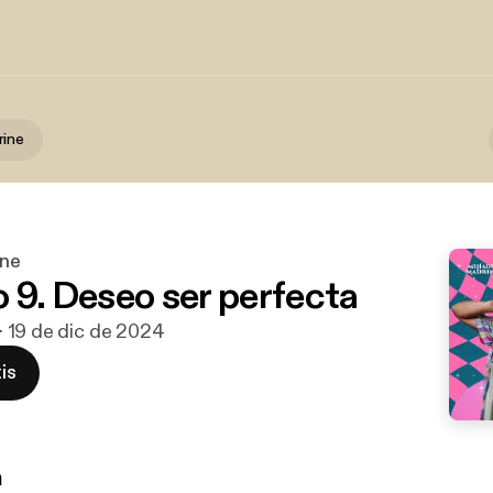
rine
ne
o 9. Deseo ser perfecta
· 19 de dic de 2024
is
n