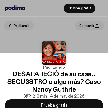
Prueba gratis
Paul Landó
Compartir
Paul Landó
DESAPARECIÓ de su casa..
SECU3STRO o algo más? Caso
Nancy Guthrie
😢
💜
12
13 min · 4 de may de 2026
Prueba gratis