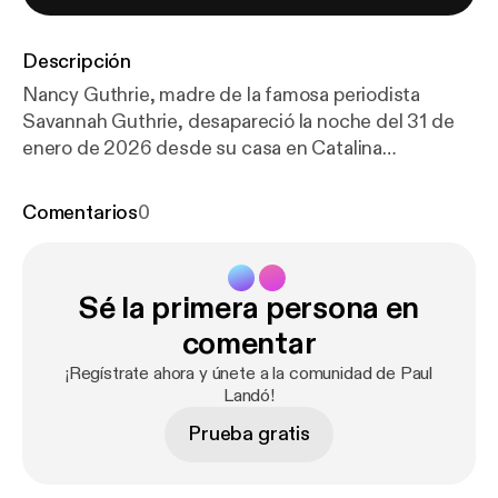
Descripción
Nancy Guthrie, madre de la famosa periodista
Savannah Guthrie, desapareció la noche del 31 de
enero de 2026 desde su casa en Catalina
Foothillse. Las autoridades creen que fue
secuestrada durante la madrugada, y siguen
Comentarios
0
buscandola.. Ubicación: Tucson, Arizona. Año: 2026.
Estado: Caso No Resuelto. Toma el control de tu
tiempo y estudia tu universidad en línea avalada por
Sé la primera persona en
la SEP en Hybridge:
https://hybridge.education/univ
ersidad-en-linea-sptf/
comentar
___________________________________________
¡Regístrate ahora y únete a la comunidad de Paul
No te olvides de seguirme en todas mis redes
Landó!
sociales donde hago más contenido parecido: -
Prueba gratis
Facebook - Twitter - Instagram - TikTok Distribuido
por Genuina Media Hosted by Simplecast, an
AdsWizz company. See
https://pcm.adswizz.com