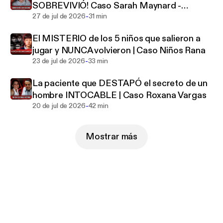
SOBREVIVIÓ! Caso Sarah Maynard -
-
Matthew Hoffman
27 de jul de 2026
31 min
El MISTERIO de los 5 niños que salieron a
jugar y NUNCA volvieron | Caso Niños Rana
-
23 de jul de 2026
33 min
La paciente que DESTAPÓ el secreto de un
hombre INTOCABLE | Caso Roxana Vargas
-
20 de jul de 2026
42 min
Mostrar más