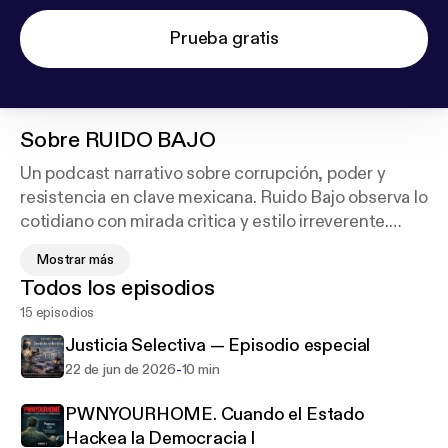
Prueba gratis
Sobre
RUIDO BAJO
Un podcast narrativo sobre corrupción, poder y
resistencia en clave mexicana. Ruido Bajo observa lo
cotidiano con mirada crìtica y estilo irreverente.
Aquí no encontrarás respuestas fáciles, sino
Mostrar más
preguntas que incomodan y conexiones
Todos los episodios
inesperadas entre lo personal, lo polìtico y lo digital.
15 episodios
¿Listx para hacer un poco de ruido? PORQUE EL
SILENCIO, NUNCA HA CAMBIADO NADA....
Justicia Selectiva — Episodio especial
-
22 de jun de 2026
10 min
PWNYOURHOME. Cuando el Estado
Hackea la Democracia I