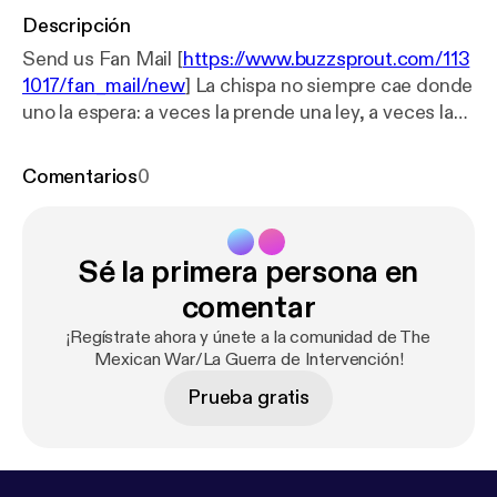
Descripción
Send us Fan Mail [
https://www.buzzsprout.com/113
1017/fan_mail/new
] La chispa no siempre cae donde
uno la espera: a veces la prende una ley, a veces la
aviva una decisión religiosa, y casi siempre la
alimenta una identidad. Aquí explicamos por qué la
Comentarios
0
Guerra Cristera estalla cuando el gobierno de
Plutarco Elías Calles empuja la aplicación estricta de
la Constitución de 1917 y la Ley Calles, buscando
Sé la primera persona en
limitar el poder público de la Iglesia católica en
México. El resultado no es una sola reacción
comentar
nacional, sino varias respuestas regionales con
¡Regístrate ahora y únete a la comunidad de The
ritmos distintos: Jalisco se enciende primero,
Mexican War/La Guerra de Intervención!
Michoacán se organiza con más estructura y Puebla
Prueba gratis
contiene la tensión sin lanzarse de inmediato a la
insurrección. También nos vamos al fondo del tema:
el conflicto Iglesia-Estado no aparece de la nada.
Recorremos antecedentes que ayudan a entender