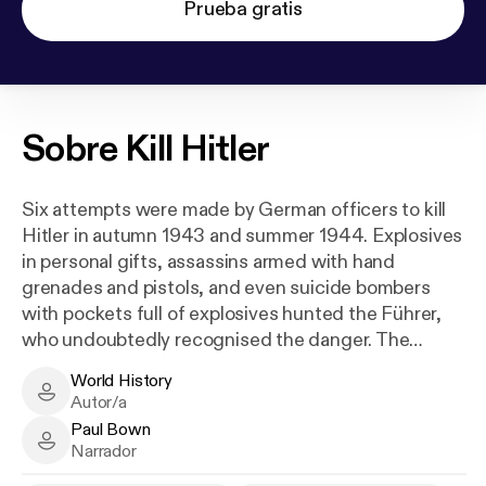
Prueba gratis
Sobre
Kill Hitler
Six attempts were made by German officers to kill
Hitler in autumn 1943 and summer 1944. Explosives
in personal gifts, assassins armed with hand
grenades and pistols, and even suicide bombers
with pockets full of explosives hunted the Führer,
who undoubtedly recognised the danger. The
security arrangements around the leader of the
World History
Nazi regime were therefore enormous when, in July
World History - Author
Autor/a
1944, Officer Claus von Stauffenberg travelled to
Paul Bown
Hitler's Führerbunker in East Prussia to kill first
Paul Bown - Narrator
Narrador
Adolf Hitler and then the entire Third Reich.