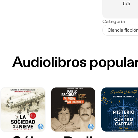
Clasifi
5
/
5
Categoría
Ciencia ficció
Audiolibros popula