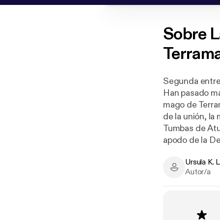
Sobre
L
Terrama
Segunda entreg
Han pasado má
mago de Terram
de la unión, la
Tumbas de Atua
apodo de la De
servicio de lo
Ursula K. 
Ursula K. Le 
Autor/a