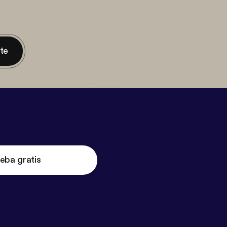
nte
eba gratis