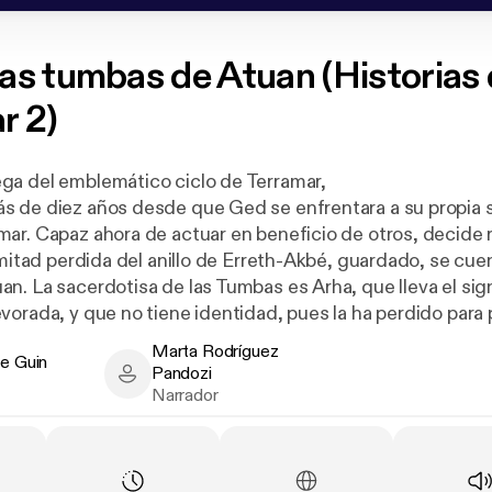
as tumbas de Atuan (Historias
r 2)
a del emblemático ciclo de Terramar,
s de diez años desde que Ged se enfrentara a su propia
ar. Capaz ahora de actuar en beneficio de otros, decide r
 mitad perdida del anillo de Erreth-Akbé, guardado, se cuen
n. La sacerdotisa de las Tumbas es Arha, que lleva el sign
vorada, y que no tiene identidad, pues la ha perdido para 
s Sin Nombre, las potestades tenebrosas de Terramar.
Marta Rodríguez
Le Guin
Pandozi
Guin - Author
Marta Rodríguez Pandozi - Narrator
Narrador