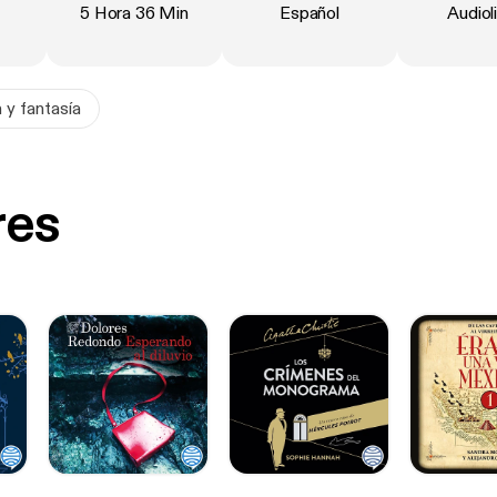
cación
:
Duración
:
Idioma
:
Tipo
:
5 Hora 36 Min
Español
Audiol
n y fantasía
res