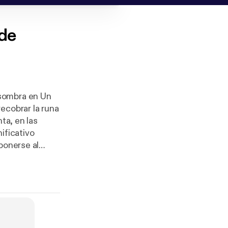
 de
 sombra en Un
ecobrar la runa
ta, en las
ificativo
ponerse al