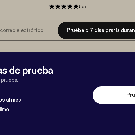
5
/
5
Pruébalo 7 días gratis dura
as de prueba
 prueba.
Pru
os al mes
dimo