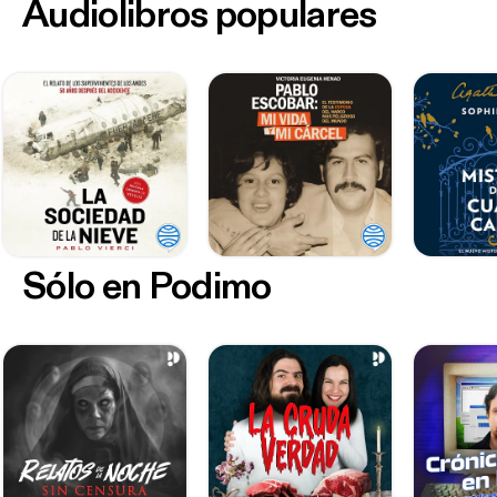
Audiolibro narrado en español neutro
Audiolibros populares
Sólo en Podimo