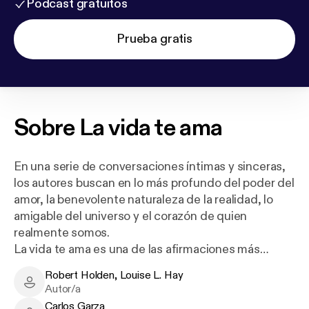
Podcast gratuitos
Prueba gratis
Sobre
La vida te ama
En una serie de conversaciones íntimas y sinceras,
los autores buscan en lo más profundo del poder del
amor, la benevolente naturaleza de la realidad, lo
amigable del universo y el corazón de quien
realmente somos.
La vida te ama es una de las afirmaciones más
entrañables de Louise Hay. Es el pensamiento
Robert Holden, Louise L. Hay
central que representa su vida y su obra. Juntos,
Robert Holden, Louise L. Hay - Author
Autor/a
Louise y Robert Holden profundizan en qué
Carlos Garza