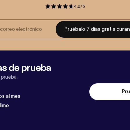
4.6
/
5
Pruébalo 7 días gratis dura
as de prueba
 prueba.
Pru
os al mes
dimo