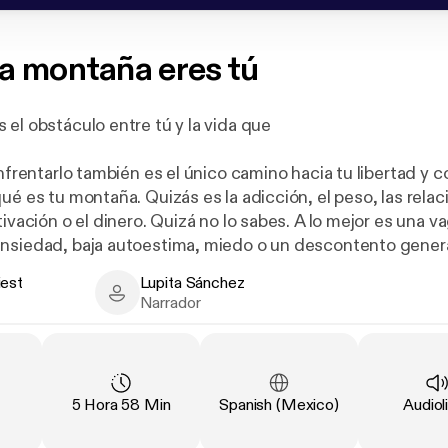
a montaña eres tú
 el obstáculo entre tú y la vida que
Enfrentarlo también es el único camino hacia tu libertad y 
ué es tu montaña. Quizás es la adicción, el peso, las relac
tivación o el dinero. Quizá no lo sabes. A lo mejor es una v
nsiedad, baja autoestima, miedo o un descontento gener
 lo demás».
iest
Lupita Sánchez
 - Author
Lupita Sánchez - Narrator
Narrador
imbolizan los grandes desafíos que enfrentamos, en espe
posibles de superar. Para conquistar la cumbre es necesa
ación
:
Duración
:
Idioma
:
Tipo
:
5 Hora 58 Min
Spanish (Mexico)
Audiol
ambiar las conductas que nos llevan al autosabotaje.