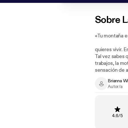
Sobre
L
«Tu montaña es
quieres vivir. 
Tal vez sabes q
trabajos, la mo
sensación de a
impregnar todo
Brianna W
Brianna Wiest
Autor/a
Brianna Wiest
Las montañas s
que parecen im
Clasific
4.6
/
5
identificar y c