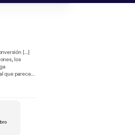
conversión […]
iones, los
aga
al que parece
cial aquellos
rio aprender a
ibro