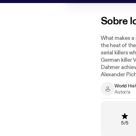
Sobre
I
What makes a s
the heat of t
serial killers w
German killer 
Dahmer achieve
Alexander Pic
one per square
World His
him to kill.
World History
Autor/a
The stories tol
murders. The c
Clasifi
5
/
5