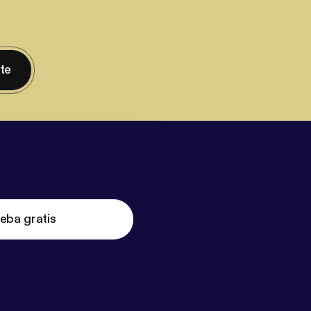
nte
eba gratis