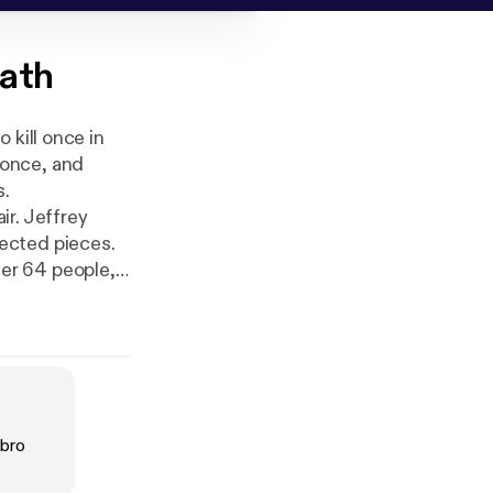
eath
 kill once in
 once, and
s.
r. Jeffrey
ected pieces.
er 64 people,
mons ordered
out their
ren.
ibro