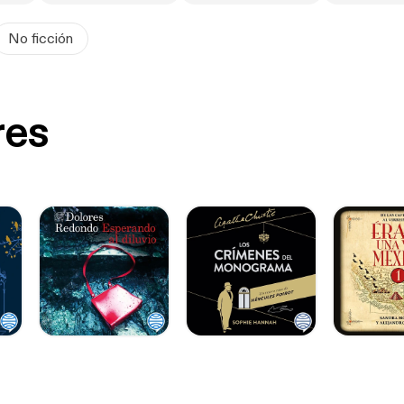
No ficción
res