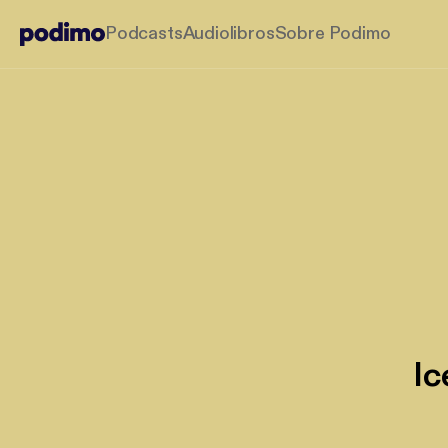
Podcasts
Audiolibros
Sobre Podimo
Ic