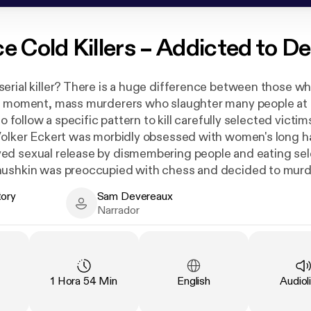
ce Cold Killers – Addicted to D
erial killer? There is a huge difference between those who
he moment, mass murderers who slaughter many people at
ho follow a specific pattern to kill carefully selected victim
Volker Eckert was morbidly obsessed with women's long hai
d sexual release by dismembering people and eating sel
hushkin was preoccupied with chess and decided to murd
 on a chessboard. And David Berkowitz believed that de
tory
Sam Devereaux
 - Author
Sam Devereaux - Narrator
Narrador
d here reveal what drives serial killers and how they carry 
ontent is violent and gruesome and certainly not for child
cación
:
Duración
:
Idioma
:
Tipo
:
1 Hora 54 Min
English
Audiol