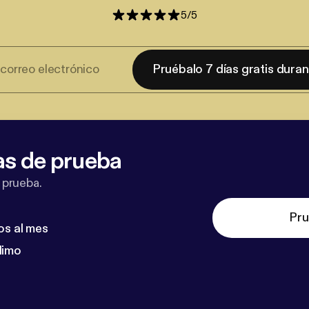
5
/
5
Pruébalo 7 días gratis dura
as de prueba
 prueba.
Pru
os al mes
dimo