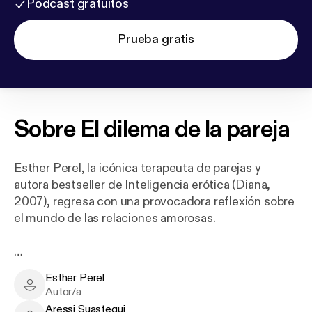
Podcast gratuitos
Prueba gratis
Sobre
El dilema de la pareja
Esther Perel, la icónica terapeuta de parejas y
autora bestseller de Inteligencia erótica (Diana,
2007), regresa con una provocadora reflexión sobre
el mundo de las relaciones amorosas.
¿Por qué la gente engaña, incluso si tiene un
Esther Perel
matrimonio feliz? ¿Es posible amar a más de una
Esther Perel - Author
Autor/a
persona a la vez? ¿Puede la infidelidad ayudar a una
Aressi Suastegui