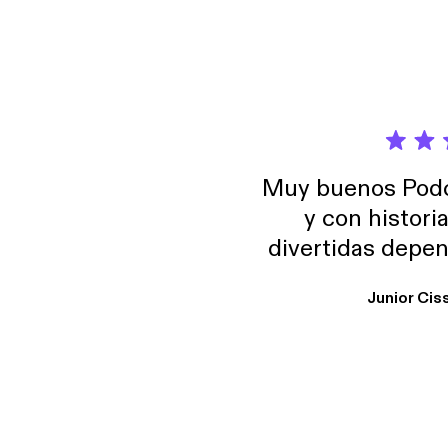
Muy buenos Podca
y con histori
divertidas depen
uno busque. Yo l
Junior Cis
trabajo ya que e
y necesito cance
rededor , Auricular