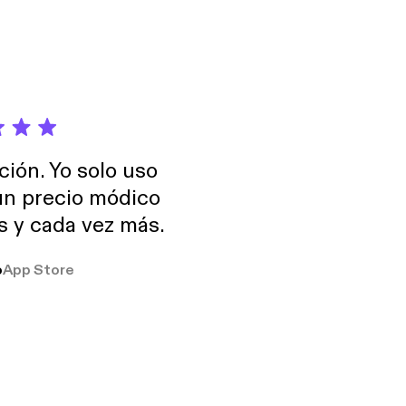
ción. Yo solo uso
 un precio módico
os y cada vez más.
o
App Store