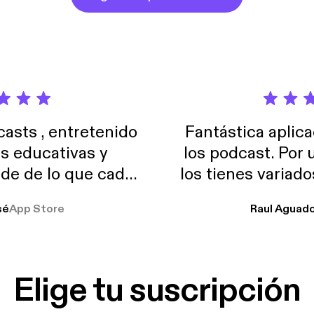
sts , entretenido
Fantástica aplica
as educativas y
los podcast. Por
de de lo que cada
los tienes variad
o suelo usar en el
sé
App Store
Raul Aguad
stoy muchas horas
lar el ruido de al
es y a disfrutar ..!!
Elige tu suscripción