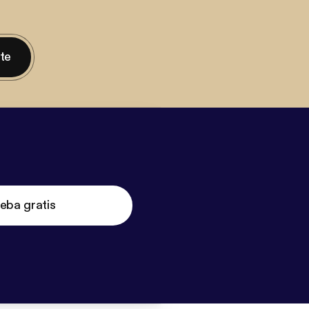
nte
eba gratis