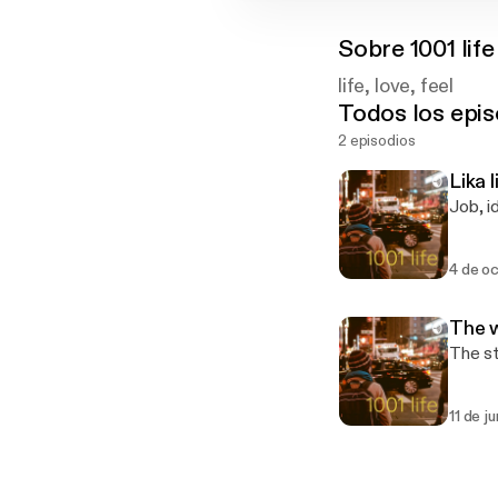
Sobre
1001 life
life, love, feel
Todos los epis
2 episodios
Lika 
Job, i
4 de o
The 
The s
11 de j