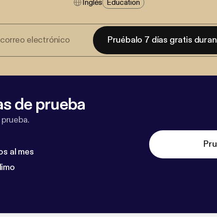
Inglés
Education
Pruébalo 7 días gratis dura
as de prueba
 prueba.
Pru
os al mes
dimo