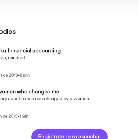
odios
liku finnancial accounting
dea, mindset
-
ct de 2019
8 min
woman who changed me
tory about a man can changed by a woman.
-
un de 2019
1 min
Regístrate para escuchar