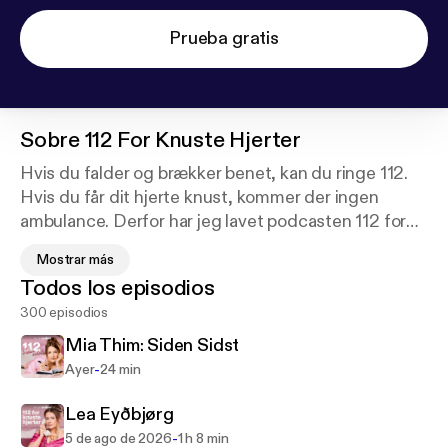
Prueba gratis
Sobre
112 For Knuste Hjerter
Hvis du falder og brækker benet, kan du ringe 112.
Hvis du får dit hjerte knust, kommer der ingen
ambulance. Derfor har jeg lavet podcasten 112 for
knuste hjerter, her kan du kan få helet din
Mostrar más
hjertesorg.
Todos los episodios
300 episodios
Maria Jencel inviterer hver uge en ny gæst i studiet,
som fortæller om, da de fik deres hjerte knust,
Mia Thim: Siden Sidst
hvordan de kom videre og selvfølgelig gør deres
-
Ayer
24 min
bedste for at hjælpe alle jer derude med jeres
kærlighedsliv.
Lea Eyðbjørg
-
5 de ago de 2026
1 h 8 min