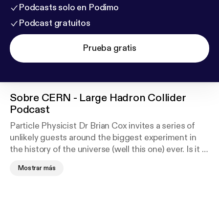
Podcasts solo en Podimo
Podcast gratuitos
Prueba gratis
Sobre
CERN - Large Hadron Collider
Podcast
Particle Physicist Dr Brian Cox invites a series of
unlikely guests around the biggest experiment in
the history of the universe (well this one) ever. Is it a
chat show? Is it an introduction to particle physics?
Mostrar más
Is it just a jolly day out in Gevena? Maybe all three.