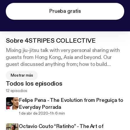
Prueba gratis
Sobre
4STRIPES COLLECTIVE
Mixing jiu-jitsu talk with very personal sharing with
guests from Hong Kong, Asia and beyond. Our
guest discussed anything from; how to build
yourself a parachute when your wife throws your
Mostrar más
ass off the cliff; perfecting your mother’s chicken
Todos los episodios
congee; and thrive from having deliberately invited
12 episodios
challenges into your life… You get the drift. This is
4STRIPES Collective podcast – Pure self. There’s
Felipe Pena - The Evolution from Preguiça to
something for everyone in these episodes from our
Everyday Porrada
awesome martial arts and jiu jitsu community in
-
1 de abr de 2020
1 h 6 min
Hong Kong and rest of Asia.
Octavio Couto “Ratinho” - The Art of