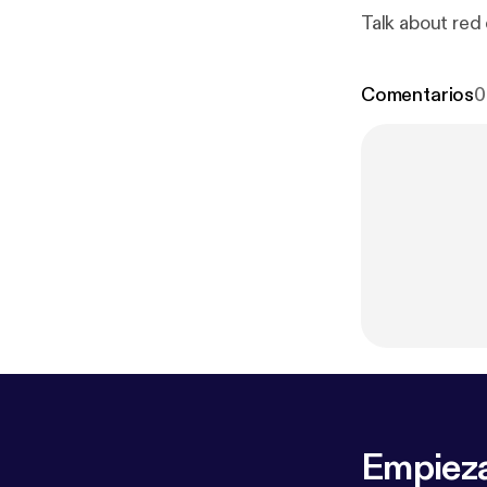
Talk about red
Comentarios
0
Empieza