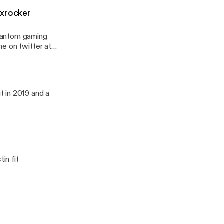
 xrocker
phantom gaming
e on twitter at
t in 2019 and a
in fit