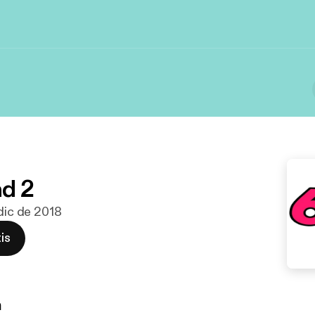
d 2
 dic de 2018
is
n