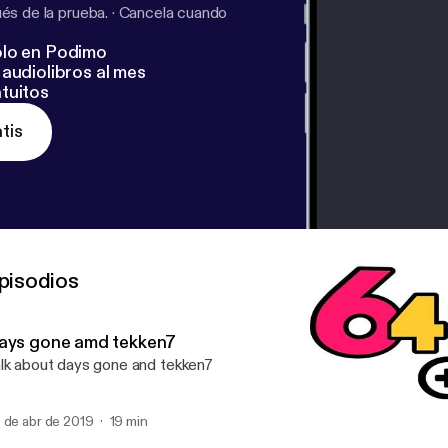
s de la prueba.
·
Cancela cuando
lo en Podimo
audiolibros al mes
tuitos
tis
pisodios
ays gone amd tekken7
lk about days gone and tekken7
 de abr de 2019
19 min
Red dead 2