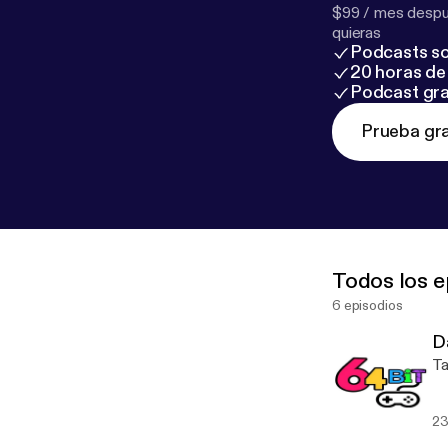
$99 / mes despué
quieras
Podcasts so
20 horas de 
Podcast gra
Prueba gra
Todos los e
6 episodios
D
Ta
23