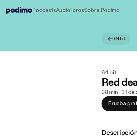
Podcasts
Audiolibros
Sobre Podimo
64 bit
64 bit
Red dea
38 min · 21 de
Prueba grat
Descripció