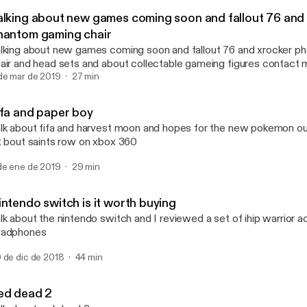
64 bit
alking about new games coming soon and fallout 76 and
hantom gaming chair
lking about new games coming soon and fallout 76 and xrocker 
air and head sets and about collectable gameing figures contact m
64BITPODCAST
de mar de 2019
27 min
ifa and paper boy
lk about fifa and harvest moon and hopes for the new pokemon ou
t bout saints row on xbox 360
de ene de 2019
29 min
intendo switch is it worth buying
lk about the nintendo switch and I reviewed a set of ihip warrior act
eadphones
 de dic de 2018
44 min
ed dead 2