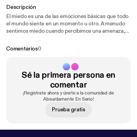
Descripción
El miedo es una de las emociones básicas que todo
el mundo siente en un momento u otro. A menudo
sentimos miedo cuando percibimos una amenaza,
ya sea real o imaginaria. Algunos usan el miedo
como forma de generar dinero, otros para sobrevivir
Comentarios
0
y otros como un problema del que les cuesta
deshacerse. Para empezar la discusión, la primera
pregunta es: ustedes consideran que el miedo es un
Sé la primera persona en
sentimiento aprendido por enseñanza o aprendido
de manera experimental?
comentar
¡Regístrate ahora y únete a la comunidad de
Absurdamente En Serio!
Prueba gratis