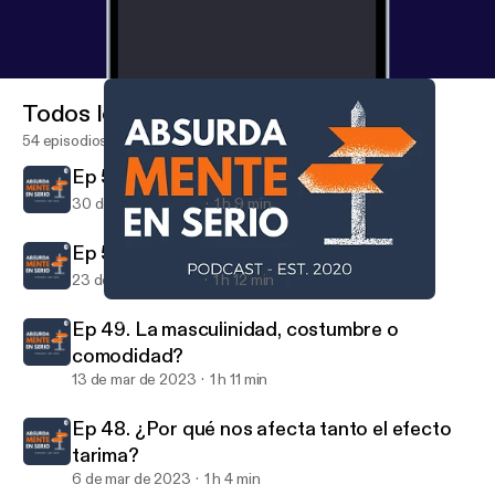
Todos los episodios
54 episodios
Ep 51. Dinamicas de Oficina
30 de mar de 2023
1 h 9 min
Ep 50. Cuenticos All Inclusive
23 de mar de 2023
1 h 12 min
Ep 47. Es el miedo valioso o hay que deshacerse de él?
Absurdamente En Serio
Ep 49. La masculinidad, costumbre o
comodidad?
13 de mar de 2023
1 h 11 min
Ep 48. ¿Por qué nos afecta tanto el efecto
tarima?
6 de mar de 2023
1 h 4 min