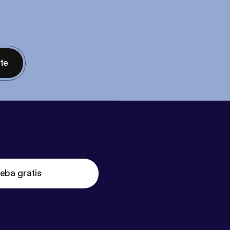
nte
eba gratis