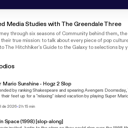
d Media Studies with The Greendale Three
ourney through six seasons of Community behind them, th
their true mission: to talk about every piece of pop cultur
o The Hitchhiker's Guide to the Galaxy to selections by y
y at that mountain of #content week after week.
odios
home of PodCATS, HEDGEPod, and The StoneZone.
reon.com/tvskevin
enbock
 Mario Sunshine - Hogz 2 Slop
nded by ranking Shakespeare and spearing Avengers Doomsday, TV
their feet up for a "relaxing" island vacation by playing Super Mario Sunsh
: Southland Tales September: Billy Bat
-
ul de 2026
2 h 15 min
In Space (1998) [slop-along]