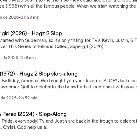
evin invited Justin to the stars so they could slop over the 1998 f
ce (1998) with all the famous people. When we start watching the 
deo: https://youtu.be/HMo52R3PMaw?si=0xjC5d6xiuL0dTpD Next in the Kevin silo
-
ul de 2026
2 h 29 min
p-alongs: Master of Disguise (2002)
girl (2026) - Hogz 2 Slop
tarted with Superman, so it's only fitting for TV's Kevin, Justin, & T
er This Series of Films is Called, Supergirl (2026)!
-
ul de 2026
1 h 9 min
(1972) - Hogz 2 Slop slop-along
rthday, America! We brought you your favorite: SLOP! Justin and Jacob are back
ewcomer Quill to celebrate the bi-and-a-half-centennial with your 
teacher's favorite movie: 1776! And will somebody open up a window?
-
l de 2026
2 h 52 min
a Perez (2024) - Slop-Along
Pride, everybody! Ty and Justin are back in the trough to celebrate
Oh. Oh, Christ. God help us all.