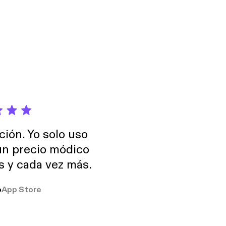
ción. Yo solo uso
 un precio módico
os y cada vez más.
o
App Store