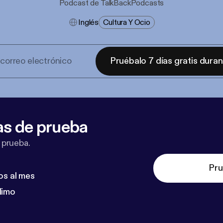
Podcast de TalkBackPodcasts
Inglés
Cultura Y Ocio
Pruébalo 7 días gratis dura
as de prueba
 prueba.
Pru
os al mes
dimo