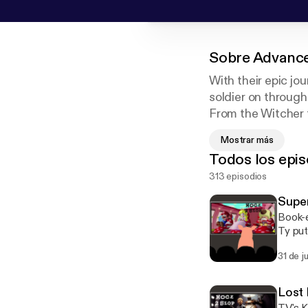
Sobre
Advance
With their epic j
soldier on through 
From the Witcher t
we're hacking awa
Mostrar más
Todos los epis
Past and future 
313 episodios
Patreon: www.pat
Art by Jonah Ste
Super
Book-e
Ty put 
August
31 de j
Lost 