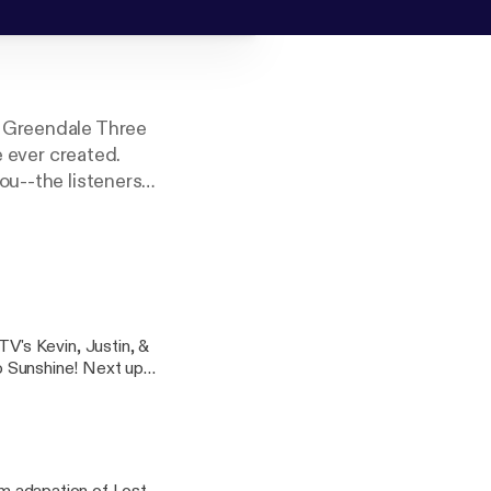
e Greendale Three
e ever created.
ou--the listeners--
's Kevin, Justin, &
ine! Next up: