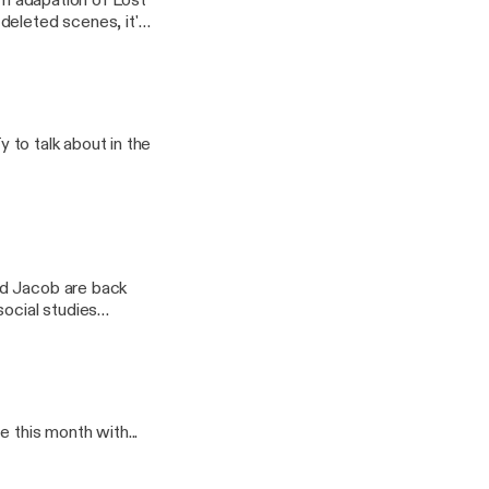
ilm adapation of Lost
deleted scenes, it's
y to talk about in the
social studies
 this month with...