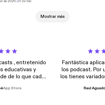
-
jun de 2026
2 h 22 min
Mostrar más
sts , entretenido
Fantástica aplica
as educativas y
los podcast. Por
de de lo que cada
los tienes variad
o suelo usar en el
sé
App Store
Raul Aguad
stoy muchas horas
lar el ruido de al
es y a disfrutar ..!!