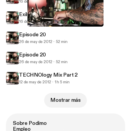
16 de sep de 2012
1 h 1 min
Exile August
16 de sep de 2012
1 h 1 min
Episode 20
Algolagnia Podcast
Episode 20
26 de may de 2012
52 min
Episode 20
26 de may de 2012
52 min
TECHNOlogy Mix Part 2
12 de may de 2012
1 h 5 min
Mostrar más
Sobre Podimo
Empleo