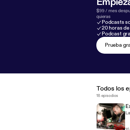
Empieza
$99 / mes despué
quieras
Podcasts so
20 horas de 
Podcast gra
Prueba gra
Todos los e
18 episodios
E
La
16