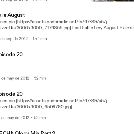
Episode 20
Algolagnia Podcast
xile August
unes pic [https://assets.podomatic.net/ts/67/89/a5/j-
zzotta/3000x3000_7176855.jpg] Last half of my August Exile s
 de sep de 2012
1 h 1 min
pisode 20
 de may de 2012
52 min
pisode 20
unes pic [https://assets.podomatic.net/ts/67/89/a5/j-
azzotta/3000x3000_6509790.jpg]
 de may de 2012
52 min
ECHNOlogy Mix Part 2