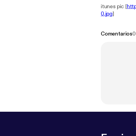
itunes pic [
htt
0.jpg
]
Comentarios
0