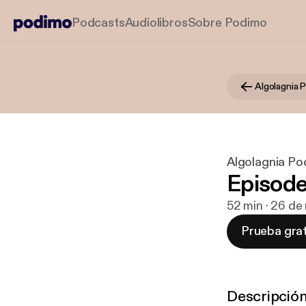
Podcasts
Audiolibros
Sobre Podimo
Algolagnia 
Algolagnia Po
Episode
52 min · 26 de
Prueba grat
Descripció