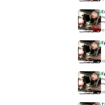
E
it
ma
16
E
26
E
it
m
26
T