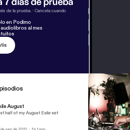
 7 días de prueba
s de la prueba.
·
Cancela cuando
lo en Podimo
audiolibros al mes
tuitos
tis
pisodios
xile August
st half of my August Exile set
 de sep de 2012
1 h 1 min