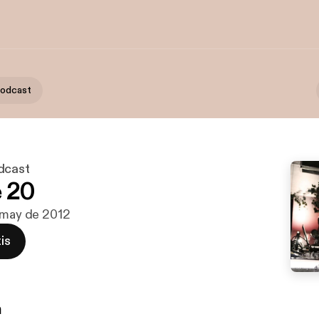
Podcast
dcast
 20
 may de 2012
is
n