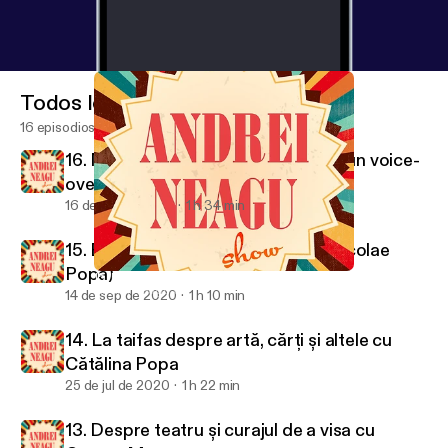
Todos los episodios
16 episodios
16. Muzică, tendințe și cum să devii un voice-
over de top [cu Andreea Dragnea]
16 de dic de 2020
1 h 34 min
15. Eu cu cine votez? (w/ Eduard Nicolae
Popa)
15. Eu cu cine votez? (w/ Eduard Nicolae Popa)
Andrei Neagu Show
14 de sep de 2020
1 h 10 min
14. La taifas despre artă, cărți și altele cu
Cătălina Popa
25 de jul de 2020
1 h 22 min
13. Despre teatru și curajul de a visa cu