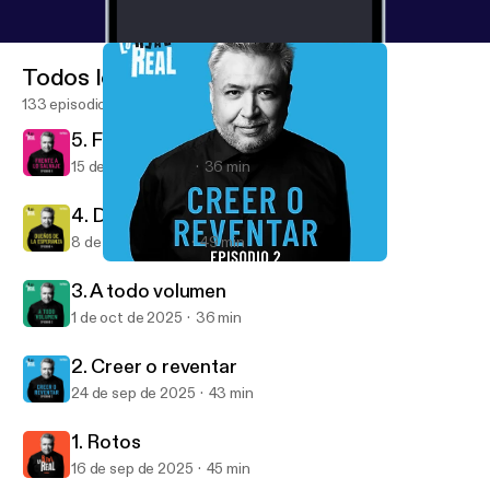
Todos los episodios
133 episodios
5. Frente a lo salvaje
15 de oct de 2025
36 min
4. Dueños de la esperanza
8 de oct de 2025
49 min
2. Creer o reventar
Lo Real Real
3. A todo volumen
1 de oct de 2025
36 min
2. Creer o reventar
24 de sep de 2025
43 min
1. Rotos
16 de sep de 2025
45 min