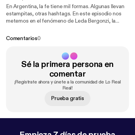
En Argentina, la fe tiene mil formas. Algunas llevan
estampitas, otras hashtags. En este episodio nos
metemos en el fenómeno de Leda Bergonzi, la
mujer que congrega multitudes con imposiciones
de manos y promesas de sanación. Vamos a una de
Comentarios
0
sus misas y hablamos con la socióloga Verónica
Giménez Beliveau para pensar qué buscan (y qué
encuentran) quienes creen. Créditos:Host: Cristian
Sé la primera persona en
AlarcónProducción ejecutiva: Tomás Pérez
Vizzón.Guión: Julia Muriel DominzainProducción
comentar
periodística: Florencia Alcaraz Diseño de sonido:
¡Regístrate ahora y únete a la comunidad de Lo Real
Mateo CorráMúsica original: Gastón AbulafiaArte
Real!
de tapa: Sebastián Angresano con fotografía de
Prueba gratis
Alejandra López Administración: Ana Laura Fortuzzi
Empieza 7 días de prueba