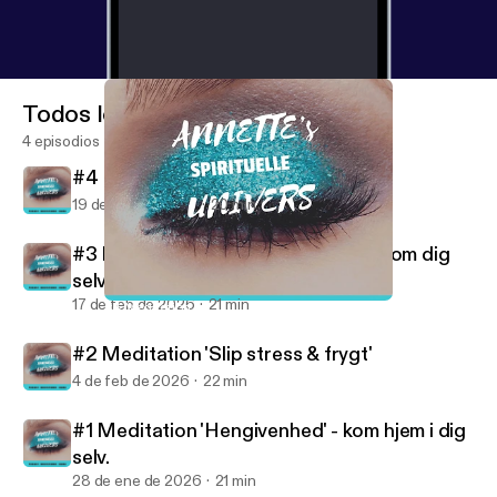
sensuality, waking up and about my life experience
and the paranormal
Todos los episodios
4 episodios
#4 Meditation 'Åbn din seksualitet'
19 de mar de 2026
20 min
#3 Meditation 'Slip negative tanker om dig
selv'
17 de feb de 2026
21 min
#4 Meditation 'Åbn din seksualitet'
ANNETTE'S UNIVERS - MEDITATIONER
#2 Meditation 'Slip stress & frygt'
4 de feb de 2026
22 min
#1 Meditation 'Hengivenhed' - kom hjem i dig
selv.
28 de ene de 2026
21 min