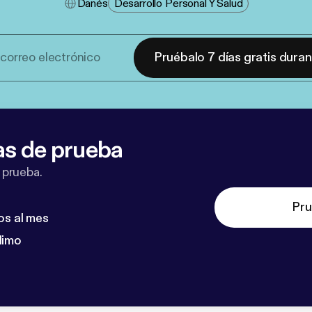
Danés
Desarrollo Personal Y Salud
Pruébalo 7 días gratis dura
as de prueba
 prueba.
Pru
os al mes
dimo