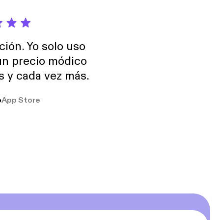
ensuality, waking
op og sjæl. Dit
ción. Yo solo uso
y, waking up and
 un precio módico
os y cada vez más.
o
App Store