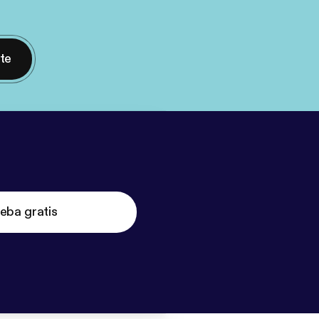
nte
eba gratis