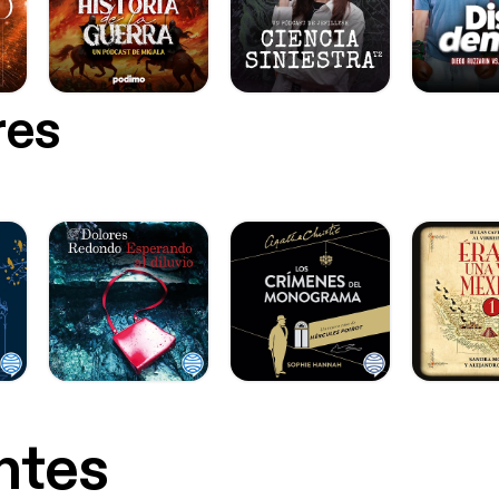
res
ntes