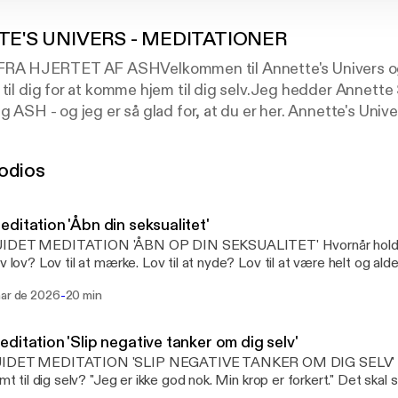
E'S UNIVERS - MEDITATIONER
 HJERTET AF ASHVelkommen til Annette's Univers og m
 til dig for at komme hjem til dig selv.Jeg hedder Annette
g ASH - og jeg er så glad for, at du er her. Annette's Unive
t sted hvor du kan stoppe op. Trække vejret. Lukke øjnene. 
em til dig selv.Tak for at du lytter med. /ASHAlle meditat
odios
inspiration og underholdning.
ditation 'Åbn din seksualitet'
T MEDITATION 'ÅBN OP DIN SEKSUALITET' Hvornår holdt du op med at give
lv lov? Lov til at mærke. Lov til at nyde? Lov til at være helt og ald
en dato på. Det skete gradvist - en langsom
-
mar de 2026
20 min
g, lag for lag, indtil vi næsten glemte, at der nogensinde var åbent d
st plan ikke har kontakt længere eller har kontakt særlig ofte. Uden
e kvinder, der har lukket ned for vores seksualitet... I denne episode tager vi ned i
ditation 'Slip negative tanker om dig selv'
kraet. Det sted i kroppen, hvor vores livskraft, vores skaberkraft o
DET MEDITATION 'SLIP NEGATIVE TANKER OM DIG SELV' Hvor længe har d
g vi ser på noget, de færreste taler højt om: at mange af os som kv
rimt til dig selv? "Jeg er ikke god nok. Min krop er forkert." Det skal
er os selv. Vi straffer os selv ved at lukke ned. Ved at holde nydels