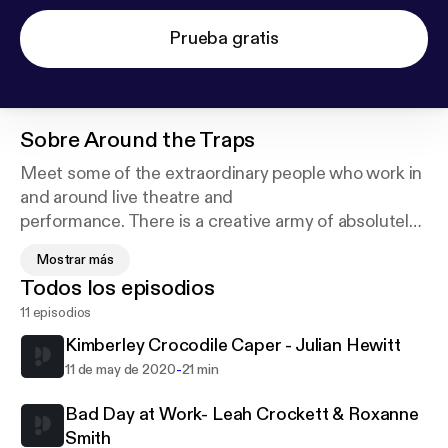
Prueba gratis
Sobre
Around the Traps
Meet some of the extraordinary people who work in
and around live theatre and
performance. There is a creative army of absolutely
dedicated and tenacious
Mostrar más
people, who will do literally anything to make sure
Todos los episodios
that the show goes on. In
11 episodios
this series are going to hear some of their truly
bizarre, fantastic and
Kimberley Crocodile Caper - Julian Hewitt
outstanding stories.
-
11 de may de 2020
21 min
Bad Day at Work- Leah Crockett & Roxanne
Smith