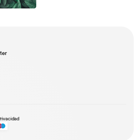
d Brimstone!
ter
Privacidad