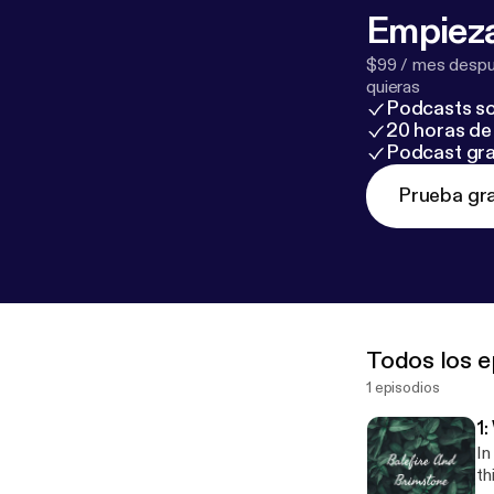
Empieza
$99 / mes despué
quieras
Podcasts so
20 horas de 
Podcast gra
Prueba gra
Todos los e
1 episodios
1
In
th