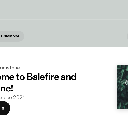
d Brimstone
Brimstone
ome to Balefire and
ne!
 feb de 2021
is