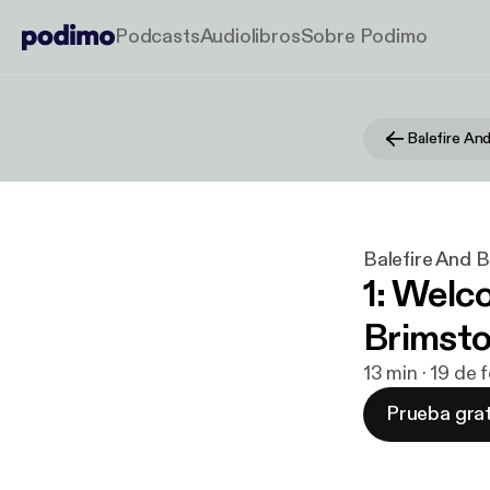
Podcasts
Audiolibros
Sobre Podimo
Balefire An
Balefire And 
1: Welc
Brimsto
13 min · 19 de
Prueba grat