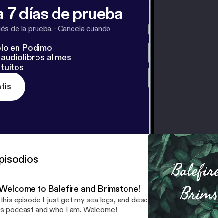
 7 días de prueba
s de la prueba.
·
Cancela cuando
lo en Podimo
audiolibros al mes
tuitos
tis
pisodios
: Welcome to Balefire and Brimstone!
 this episode I just get my sea legs, and describe a bit about what 
is podcast and who I am. Welcome!