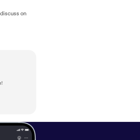
l discuss on
e!