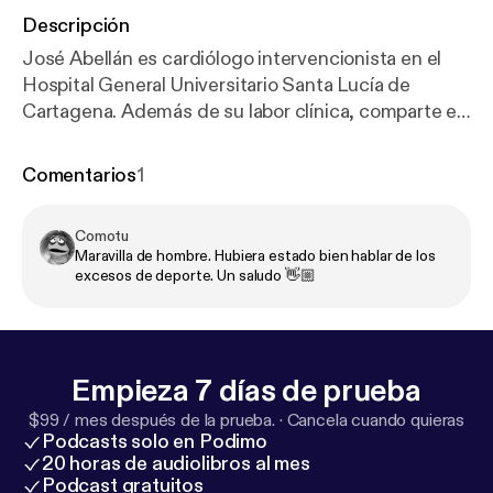
Descripción
José Abellán es cardiólogo intervencionista en el
Hospital General Universitario Santa Lucía de
Cartagena. Además de su labor clínica, comparte en
redes sociales contenido divulgativo con un
enfoque preventivo, acercando la salud
Comentarios
1
cardiovascular al público general. Sus múltiples
intervenciones a pacientes con patologías
Comotu
cardiovasculares le han permitido observar de
Maravilla de hombre. Hubiera estado bien hablar de los
primera mano el impacto de los hábitos de vida en la
excesos de deporte. Un saludo 👋🏼
salud del corazón. Para él, esta es la principal razón
del deterioro de este órgano. Es autor del libro "Lo
que tu corazón espera de ti" que invita a descubrir
qué necesita tu cuerpo para estar sano y adecuar el
Empieza 7 días de prueba
estilo de vida para gozar así de una buena salud.
$99 / mes después de la prueba.
·
Cancela cuando quieras
Podcasts solo en Podimo
20 horas de audiolibros al mes
Podcast gratuitos