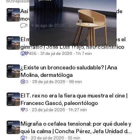
609 episodios
Así reacciona tu cuerpo cuando dejas de
moverte | Inés Moreno, traumatóloga
1
4 de ago de 2026
48 min
El mejor lugar para hacer ejercicio no es el
gimnasio | José Luis Trejo, neurocientífico
Dr. Jose Abellán: ¿Cómo actuar en caso de infarto?
BBVA Aprendemos juntos
😲
💜
458
31 de jul de 2026
1 h 7 min
¿Existe un bronceado saludable? | Ana
Molina, dermatóloga
😢
3
28 de jul de 2026
59 min
El T. rex no era la fiera que muestra el cine |
Francesc Gascó, paleontólogo
💜
3
23 de jul de 2026
1 h 27 min
Migraña o cefalea tensional: por qué duele y
qué la calma | Concha Pérez, Jefa Unidad del
😲
Dolor
1
20 de jul de 2026
55 min