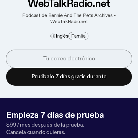
WebTalkRadio.net
Podcast de Bennie And The Pets Archives -
WebTalkRadio.net
Inglés
Familia
Pruébalo 7 días gratis durante
Empieza 7 días de prueba
$99 / mes después de la prueba.
Cancela cuando quieras.