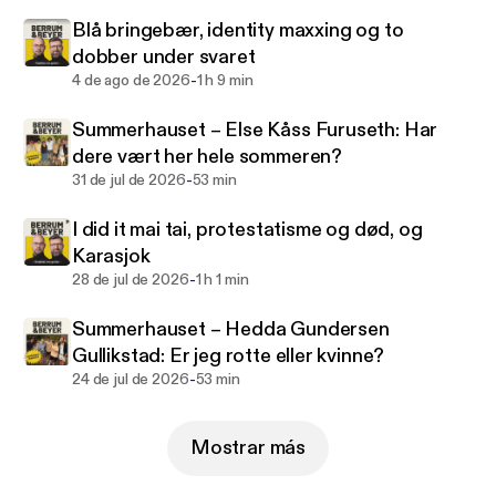
Blå bringebær, identity maxxing og to
dobber under svaret
-
4 de ago de 2026
1 h 9 min
Summerhauset – Else Kåss Furuseth: Har
dere vært her hele sommeren?
-
31 de jul de 2026
53 min
I did it mai tai, protestatisme og død, og
Karasjok
-
28 de jul de 2026
1 h 1 min
Summerhauset – Hedda Gundersen
Gullikstad: Er jeg rotte eller kvinne?
-
24 de jul de 2026
53 min
Mostrar más