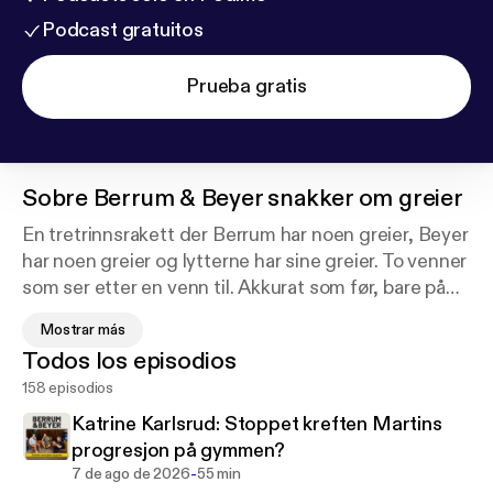
Podcast gratuitos
Prueba gratis
Sobre
Berrum & Beyer snakker om greier
En tretrinnsrakett der Berrum har noen greier, Beyer
har noen greier og lytterne har sine greier. To venner
som ser etter en venn til. Akkurat som før, bare på
Podimo.
Mostrar más
Todos los episodios
Ny video episode hver tirsdag og fredag. Følg
158 episodios
podkasten for å holde deg oppdatert.
Katrine Karlsrud: Stoppet kreften Martins
Produsert av Podimo. Produsent er Sophie de
progresjon på gymmen?
Rohan Birkeland.
-
7 de ago de 2026
55 min