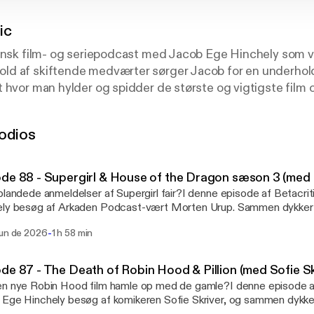
ic
dansk film- og seriepodcast med Jacob Ege Hinchely som v
ld af skiftende medværter sørger Jacob for en underho
 hvor man hylder og spidder de største og vigtigste film o
el af Arkaden, og udkommer hver torsdag klokken 20.
, vi fortjener? Nej, men det er den podcast, vi får!
odios
de 88 - Supergirl & House of the Dragon sæson 3 (med
blandede anmeldelser af Supergirl fair?I denne episode af Betacri
ly besøg af Arkaden Podcast-vært Morten Urup. Sammen dykker d
e aktuelle udgivelser: Supergirl og sæson 3 af House of the Dragon
-
jun de 2026
1 h 58 min
ogrammet med Milly Alcock (House of the Dragon, Upright) og J
an, Dune) i de bærende roller. Filmen har fået blandede anmeldel
 diskuterer, om kritikken er berettiget. Lever Supergirl op til forve
de 87 - The Death of Robin Hood & Pillion (med Sofie Sk
n fungerer den som startskuddet på en ny æra for DC?Herefter re
n nye Robin Hood film hamle op med de gamle?I denne episode af
 3 af House of the Dragon med Emma D'Arcy (Diggers, Truth See
Ege Hinchely besøg af komikeren Sofie Skriver, og sammen dykker 
r Who, The Crown) i de centrale roller. Serien fortsætter den bl