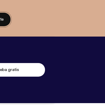
nte
eba gratis