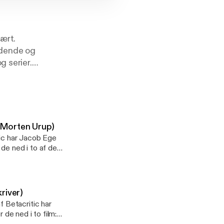
ært.
ldende og
g serier.
 Morten Urup)
tic har Jacob Ege
e ned i to af de
.Først står Supergirl
ason Momoa
ser, og Jacob og
ntningerne, og
river)
tter de blikket mod
 Betacritic har
kers) og Matt Smith
de ned i to film:
odige magtkamp om