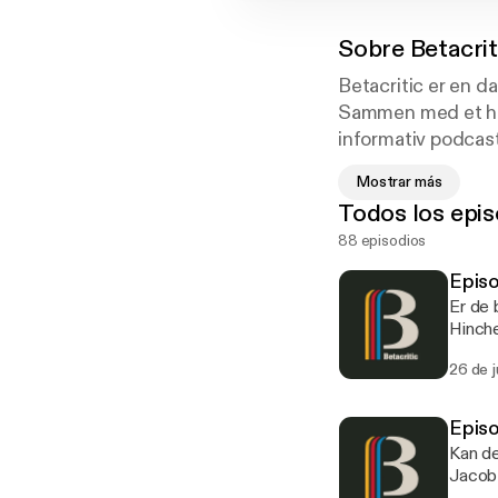
Sobre
Betacrit
Betacritic er en 
Sammen med et ho
informativ podcast
Betacritic er en d
Mostrar más
Er det den podcast
Todos los epis
88 episodios
Episo
Er de 
Hinche
størst
26 de 
på pr
(Aquam
Morten
Episo
hvorda
Kan de
sæson
Jacob 
(Docto