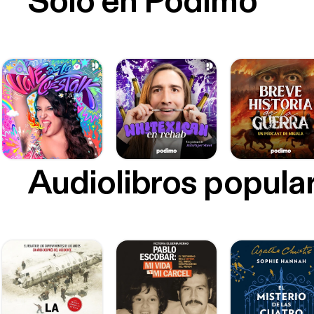
Sólo en Podimo
Audiolibros popula