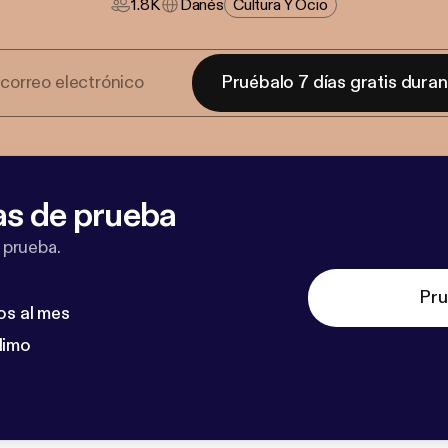
1.8K
Danés
Cultura Y Ocio
Pruébalo 7 días gratis dura
as de prueba
 prueba.
Pru
os al mes
dimo