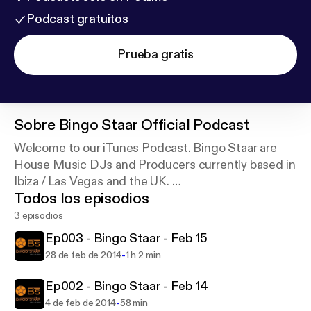
Podcast gratuitos
Prueba gratis
Sobre
Bingo Staar Official Podcast
Welcome to our iTunes Podcast. Bingo Staar are
House Music DJs and Producers currently based in
Ibiza / Las Vegas and the UK.
Todos los episodios
Sit down, tune in and turn it up!
3 episodios
Ep003 - Bingo Staar - Feb 15
Bingo Staar!
-
28 de feb de 2014
1 h 2 min
Ep002 - Bingo Staar - Feb 14
-
4 de feb de 2014
58 min