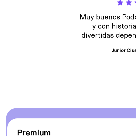
Muy buenos Podca
y con histori
divertidas depen
uno busque. Yo l
Junior Cis
trabajo ya que e
y necesito cance
rededor , Auricular
Premium