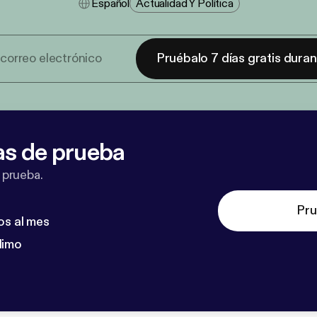
Español
Actualidad Y Política
Pruébalo 7 días gratis dura
as de prueba
 prueba.
Pru
os al mes
dimo