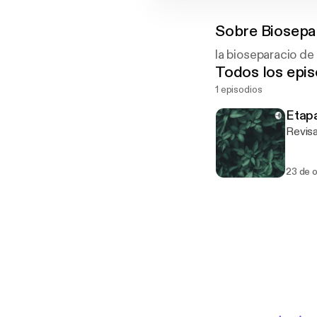
Sobre
Biosepa
la bioseparacio de
Todos los epis
1 episodios
Etapa
Revisa
23 de 