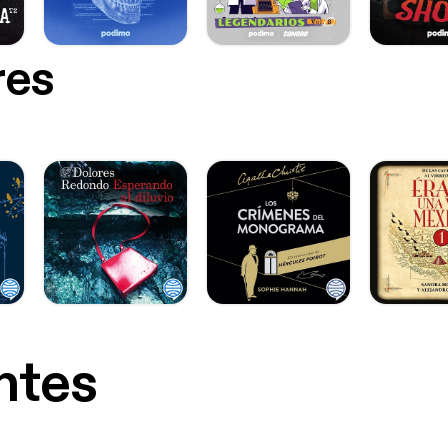
res
ntes