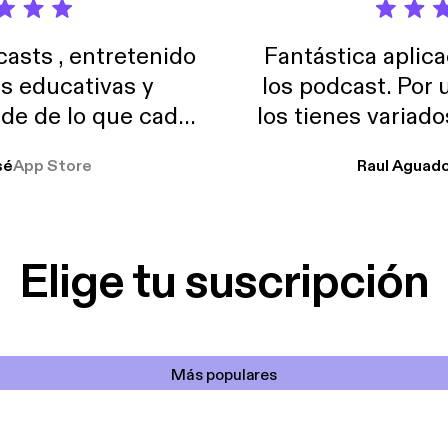
sts , entretenido
Fantástica aplica
as educativas y
los podcast. Por
de de lo que cada
los tienes variad
o suelo usar en el
sé
App Store
Raul Aguad
stoy muchas horas
lar el ruido de al
es y a disfrutar ..!!
Elige tu suscripción
Más populares