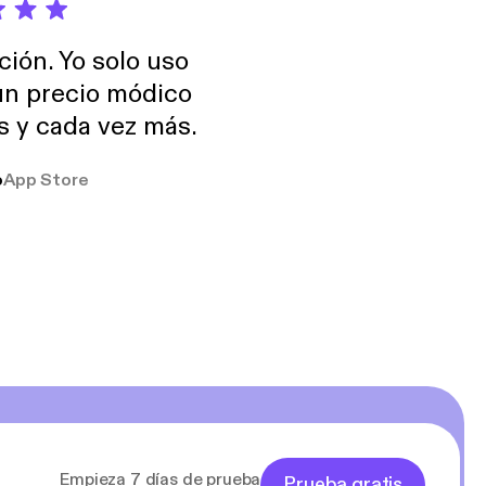
ción. Yo solo uso
 un precio módico
os y cada vez más.
o
App Store
Empieza 7 días de prueba
Prueba gratis