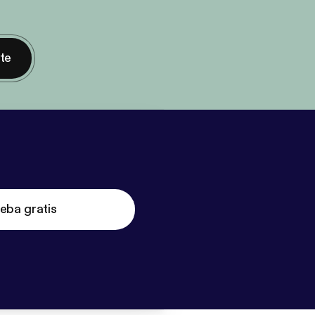
nte
eba gratis