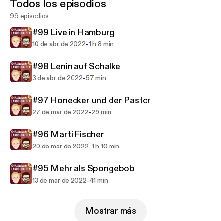
Todos los episodios
klugscheissen über Ihre Freundschaft und damit
99 episodios
auch darüber was in den letzten dreissig Jahren
(und davor) in diesem Land passiert ist und was
#99 Live in Hamburg
nicht. Zwei Kindheiten, wie sie nicht
-
10 de abr de 2022
1 h 8 min
unterschiedlicher sein könnten, der eine aus einem
der strukturschwächsten Gebieten Deutschlands,
#98 Lenin auf Schalke
der andere aus dem Osten. Hier wächst endlich
-
3 de abr de 2022
57 min
zusammen was zusammen gehört: Das Ruhrgebiet
#97 Honecker und der Pastor
und Sachsen. Sind wir wirklich ideologisch
unvereinbar oder haben wir doch mehr gemeinsam
-
27 de mar de 2022
29 min
als wir zugeben möchten?
#96 Marti Fischer
-
20 de mar de 2022
1 h 10 min
Fragen, Wünsche, Beschwerden, Lob und sonstige
Schmeicheleien:
#95 Mehr als Spongebob
thomas_nicolai@icloud.com
-
13 de mar de 2022
41 min
Jede Woche eine neue Folge.
Mostrar más