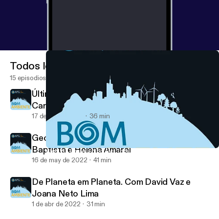
Todos los episodios
15 episodios
Último episódio: Água à Vista. Com Rosário
Carvalho e Ana Sofia Reboleira
17 de jun de 2022
36 min
Geologia é o Melhor Remédio. Com João
Baptista e Helena Amaral
Além da Energia Nuclear. Com Pedro Barreto e Bruno Gonçalves
Bom Ambiente
16 de may de 2022
41 min
De Planeta em Planeta. Com David Vaz e
Joana Neto Lima
1 de abr de 2022
31 min