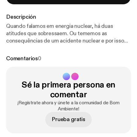
Descripción
Quando falamos em energia nuclear, há duas
atitudes que sobressaem. Ou tememos as
consequências de um acidente nuclear e por isso
preferimos não utilizar esta fonte de energia, ou
acreditamos que a energia nuclear deve ser a opção
Comentarios
0
prioritária para atingirmos a neutralidade carbónica.
Com o geólogo Pedro Barreto e o investigador
Bruno Gonçalves, presidente do Instituto de
Sé la primera persona en
Plasmas e Fusão Nuclear do Instituto Superior
Técnico, tentamos reconciliar estas duas posições.
comentar
Apresentação: André Nóbrega Música: António
¡Regístrate ahora y únete a la comunidad de Bom
Mota Associação Portuguesa de Geólogos:
Ambiente!
Facebook - facebook.com/apgeologos Linkedin -
Prueba gratis
linkedin.com/in/apgeologos/ Twitter -
twitter.com/APGeologos Website - apgeologos.pt |
apgeologos.wordpress.com