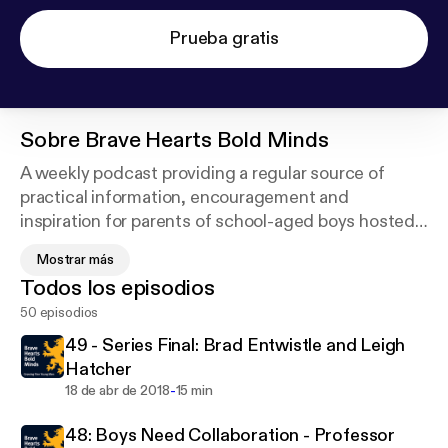
Prueba gratis
Sobre
Brave Hearts Bold Minds
A weekly podcast providing a regular source of
practical information, encouragement and
inspiration for parents of school-aged boys hosted
by veteran journalist and news anchor, Leigh
Mostrar más
Hatcher.
Todos los episodios
50 episodios
“The Brave Hearts Bold Minds podcast series
uncovers practical tools with which parents of
49 - Series Final: Brad Entwistle and Leigh
school age boys can engage, encourage and
Hatcher
challenge their sons for wisdom and compassion”
-
18 de abr de 2018
15 min
Leigh Hatcher
48: Boys Need Collaboration - Professor