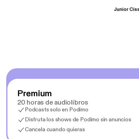
uno busque. Yo l
Junior Cis
trabajo ya que e
y necesito cance
rededor , Auricular
Premium
20 horas de audiolibros
Podcasts solo en Podimo
Disfruta los shows de Podimo sin anuncios
Cancela cuando quieras