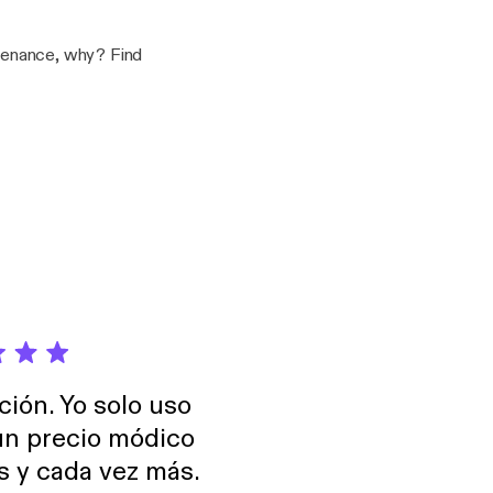
intenance, why? Find
ción. Yo solo uso
 un precio módico
os y cada vez más.