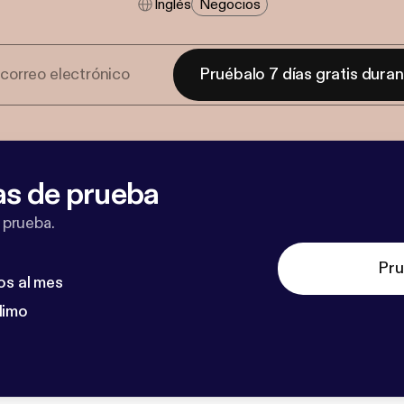
Inglés
Negocios
Pruébalo 7 días gratis dura
as de prueba
 prueba.
Pru
os al mes
dimo