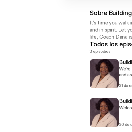
Sobre
Buildin
It's time you walk 
and in spirit. Let 
life, Coach Dana i
Todos los epis
3 episodios
Build
We're 
and a
31 de 
Build
Welco
30 de 