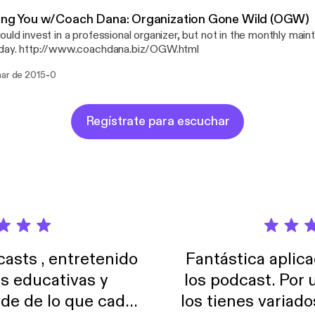
ding You w/Coach Dana: Organization Gone Wild (OGW)
ould invest in a professional organizer, but not in the monthly ma
oday. http://www.coachdana.biz/OGW.html
-
mar de 2015
0
Regístrate para escuchar
sts , entretenido
Fantástica aplica
as educativas y
los podcast. Por
de de lo que cada
los tienes variad