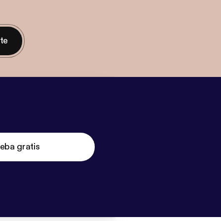
nte
eba gratis