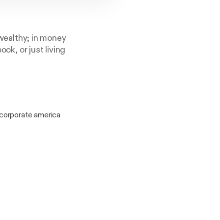
 wealthy; in money
ook, or just living
n corporate america