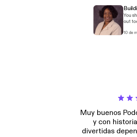
Buil
You sh
out t
10 de 
Muy buenos Podca
y con histori
divertidas depen