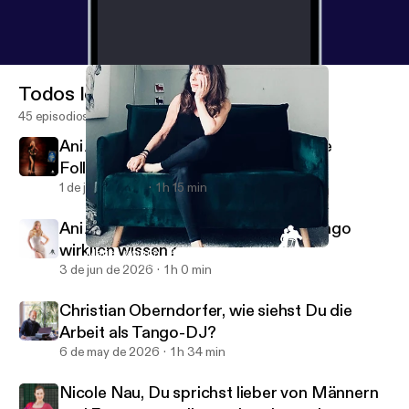
Todos los episodios
45 episodios
Ani Andreani, wie machen Leader ihre
Follower glücklich?
1 de jul de 2026
1 h 15 min
Ani Andreani, was muss man über Tango
wirklich wissen?
Mariell, warum tut uns der Tango so gut?
Cabeceo - Gespräche über den Tango Argentino
3 de jun de 2026
1 h 0 min
Christian Oberndorfer, wie siehst Du die
Arbeit als Tango-DJ?
6 de may de 2026
1 h 34 min
Nicole Nau, Du sprichst lieber von Männern