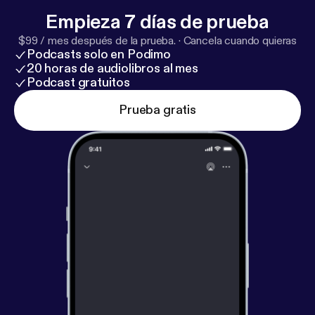
dcast/
[
https://www.instagram.com/cabeceo_podc
Empieza 7 días de prueba
ast/
] * Facebook:
https://www.facebook.com/cabec
$99 / mes después de la prueba.
·
Cancela cuando quieras
eo.dertangopodcast
[
https://www.facebook.com/ca
Podcasts solo en Podimo
beceo.dertangopodcast
] * YouTube:
https://www.yo
20 horas de audiolibros al mes
utube.com/@CabeceoPodcastShop
[
https://www.y
Podcast gratuitos
outube.com/@CabeceoPodcastShop
]
Prueba gratis