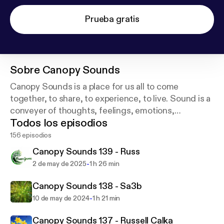
Prueba gratis
Sobre
Canopy Sounds
Canopy Sounds is a place for us all to come
together, to share, to experience, to live. Sound is a
conveyer of thoughts, feelings, emotions,
Todos los episodios
memories... What does your Canopy sound like?
156 episodios
https://www.facebook.com/rmcanopysounds/
Canopy Sounds 139 - Russ
-
2 de may de 2025
1 h 26 min
Canopy Sounds 138 - Sa3b
-
10 de may de 2024
1 h 21 min
Canopy Sounds 137 - Russell Calka