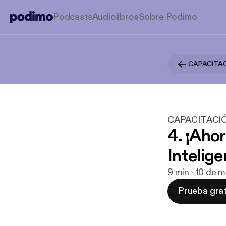
Podcasts
Audiolibros
Sobre Podimo
CAPACITAC
CAPACITACI
4. ¡Aho
Intelige
9 min · 10 de 
Prueba grat