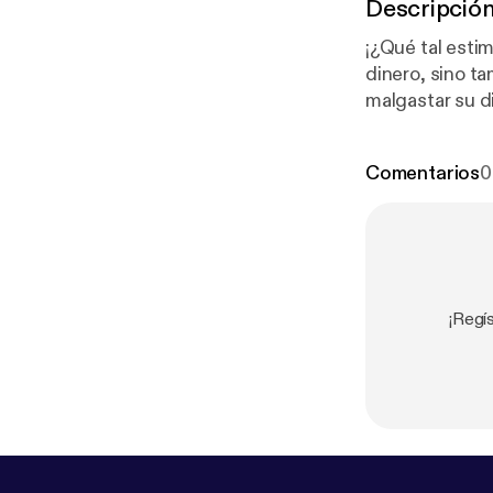
Descripció
¡¿Qué tal esti
dinero, sino ta
malgastar su di
Comentarios
0
¡Regí