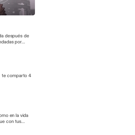
darán a evitar
uto, crecer tu
negocio, invertir, comprar una casa, tener un colchón de ahorro, etc.) ¿Estás listo?
a Inteligente!
ILLO
eda después de
endadas por
o te comparto 4
omo en la vida
que con tus
 aquello positivo