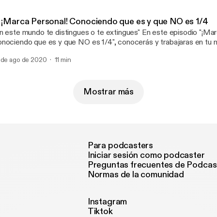
rsonal, gestionarla, y poner manos a la obra para convertirte en e
de tu marca personal. ¡¿Estás listo?!
. ¡Marca Personal! Conociendo que es y que NO es 1/4
n este mundo te distingues o te extingues" En este episodio "¡Ma
nociendo que es y que NO es 1/4", conocerás y trabajaras en tu 
ra “Distinguirte” entre las demás personas, comunicando a otros d
 de ago de 2020
11 min
paz mediante lo que puedes aportarles. Es el primero de 4 episodi
ntra en que conozcas: 1. Beneficios de una correcta gestión de t
 Conocer que es una marca personal 3. Conocer que NO es una marc
, estás listo?!
Mostrar más
Para podcasters
Iniciar sesión como podcaster
Preguntas frecuentes de Podcas
Normas de la comunidad
Instagram
Tiktok