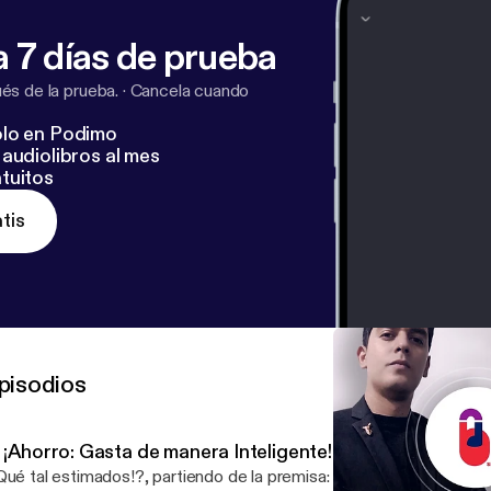
 7 días de prueba
s de la prueba.
·
Cancela cuando
lo en Podimo
audiolibros al mes
tuitos
tis
pisodios
 ¡Ahorro: Gasta de manera Inteligente!
Qué tal estimados!?, partiendo de la premisa: "Ahorrar no es solam