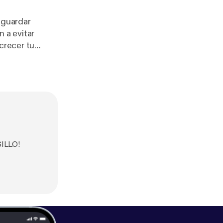
 guardar
 a evitar
crecer tu
mprar una casa, tener un colchón de ahorro, etc.) ¿Estás listo?
SILLO!