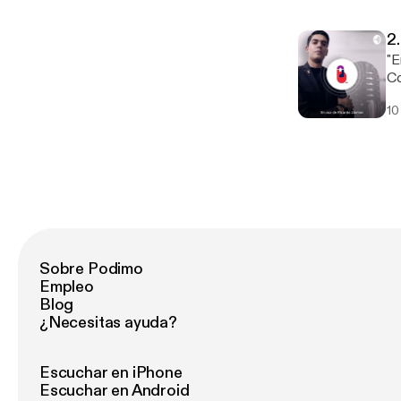
pe
2
"E
Co
pa
10
ca
ce
2.
tú
Sobre Podimo
Empleo
Blog
¿Necesitas ayuda?
Escuchar en iPhone
Escuchar en Android