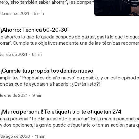
nero, sino también saber ahorrar", les comparto 4 TIPS que les ayu
lgastar su dinero y así poder alcanzar tus objetivos (Comprar un a
 de mar de 2021
9 min
4. ¡Ahorro: Gasta de maner
CAPACITACIÓN DE BOLS
. ¡Ahorro: Técnica 50-20-30!
o ahorres lo que te queda después de gastar, gasta lo que te qu
orrar". Cumple tus objetivos mediante una de las técnicas recom
 bancos y que en lo personal me ha ayudado a cumplir mis objetivos.
de feb de 2021
8 min
Estás listo?!
. ¡Cumple tus propósitos de año nuevo!
mplir tus "Propósitos de año nuevo" es posible, y en este episodi
cnicas que te ayudaran a hacerlo. ¡¿Estás listo?!
de ene de 2021
9 min
. ¡Marca personal! Te etiquetas o te etiquetan 2/4
rca personal "Te etiquetas o te etiquetan" En la marca personal c
y dos opciones, la gente puede etiquetarte o tomas acción para 
tos, tu potencial, tus valores, tu valor, etc. puedan etiquetarte con
 de ago de 2020
11 min
ás transmitiendo. En este episodio conocerás el paso para conocer tu marca