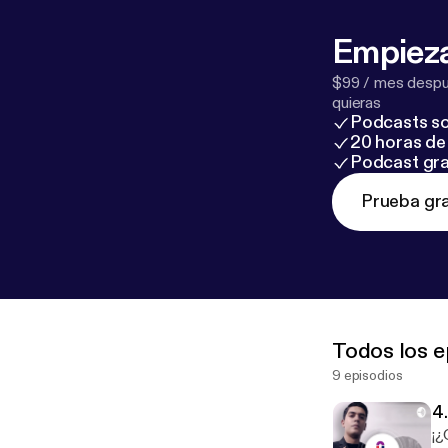
Empieza
$99 / mes despué
quieras
Podcasts so
20 horas de 
Podcast gra
Prueba gra
Todos los e
9 episodios
4.
¡¿