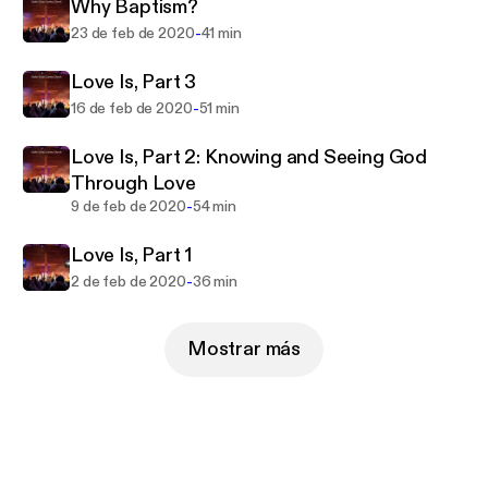
God's greatest blessings be yours in abundance!
Why Baptism?
-
23 de feb de 2020
41 min
http://www.cccountrychurch.com
Love Is, Part 3
-
16 de feb de 2020
51 min
Love Is, Part 2: Knowing and Seeing God
Through Love
-
9 de feb de 2020
54 min
Love Is, Part 1
-
2 de feb de 2020
36 min
Mostrar más