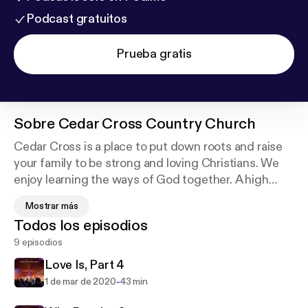
Podcast gratuitos
Prueba gratis
Sobre
Cedar Cross Country Church
Cedar Cross is a place to put down roots and raise
your family to be strong and loving Christians. We
enjoy learning the ways of God together. A high
value is placed on the sweet fellowship of unity we
Mostrar más
enjoy as a church. We believe God has wonderful
Todos los episodios
plans for your life and our mission is helping you
9 episodios
discover your purpose and live it out to its fullest
expression for Christ.
Love Is, Part 4
-
1 de mar de 2020
43 min
Make plans now to visit us this Sunday and may