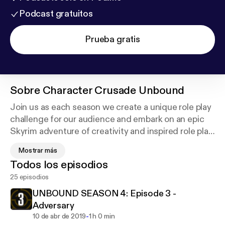
Podcast gratuitos
Prueba gratis
Sobre
Character Crusade Unbound
Join us as each season we create a unique role play
challenge for our audience and embark on an epic
Skyrim adventure of creativity and inspired role play!
Join the community discord.charactercrusade.com
Mostrar más
or check out our latest challenge
Todos los episodios
unbound.charactercrusade.com
25 episodios
UNBOUND SEASON 4: Episode 3 -
Adversary
-
10 de abr de 2019
1 h 0 min