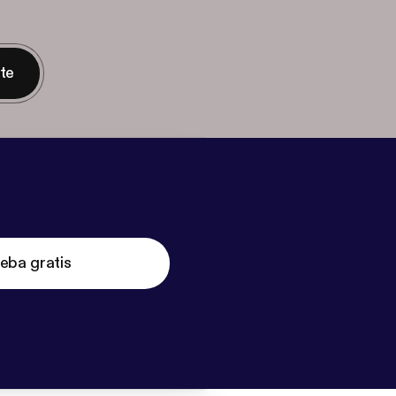
nte
eba gratis