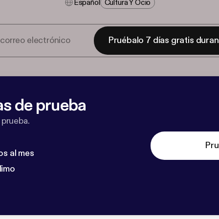
Español
Cultura Y Ocio
Pruébalo 7 días gratis dura
as de prueba
 prueba.
Pru
os al mes
dimo