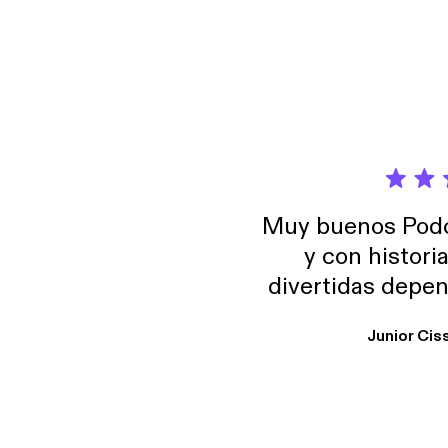
Muy buenos Podca
y con histori
divertidas depen
uno busque. Yo l
Junior Cis
trabajo ya que e
y necesito cance
rededor , Auricular