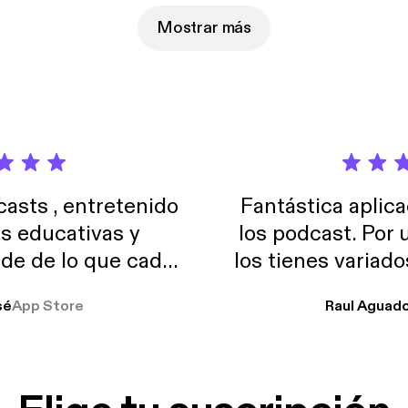
Mostrar más
sts , entretenido
Fantástica aplica
as educativas y
los podcast. Por
de de lo que cada
los tienes variad
o suelo usar en el
sé
App Store
Raul Aguad
stoy muchas horas
lar el ruido de al
es y a disfrutar ..!!