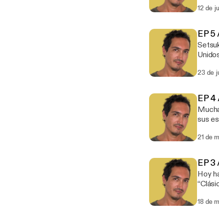
12 de j
EP 5 
Setsuk
Unidos sobre
desde 
23 de j
EP 4 
Mucha 
sus estilos de vida. (Recuer
https:
21 de 
EP 3 
Hoy ha
“Clásico del planeta”. (Re
https:
18 de 