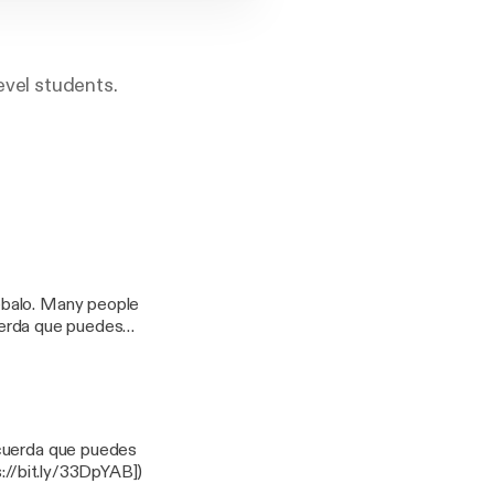
level students.
people
t.ly/33DpYAB)
s://bit.ly/33DpYAB])