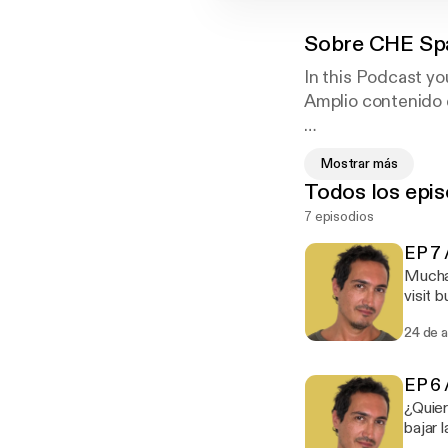
Sobre
CHE Sp
In this Podcast yo
Amplio contenido e
Comprehensive spa
Mostrar más
WEB:
https://bit.
Todos los epis
INSTAGRAM:
htt
7 episodios
YOUTUBE:
https:
SUPPORT MY W
EP 7 
Mucha g
visit bu
bajar 
24 de 
EP 6 
¿Quieres
bajar 