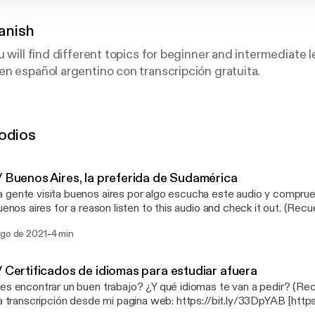
anish
u will find different topics for beginner and intermediate 
n español argentino con transcripción gratuita.
nish content with Free Transcript.
ly/3rZE7BX
odios
ps://bit.ly/3wDvwIS
//bit.ly/2QH9Zyu
ORK:
https://bit.ly/3dXacXa
/ Buenos Aires, la preferida de Sudamérica
ente visita buenos aires por algo escucha este audio y compruebalo. Many 
enos aires for a reason listen to this audio and check it out. (Recuerda que puedes
la transcripción desde mi pagina web: Translation sheet: https://bi
-
ago de 2021
4 min
/ Certificados de idiomas para estudiar afuera
 encontrar un buen trabajo? ¿Y qué idiomas te van a pedir? (Recuerda que puedes
la transcripción desde mi pagina web: https://bit.ly/33DpYAB [http