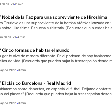
-
ul de 2021
6 min
/ Nobel de la Paz para una sobreviviente de Hiroshima
o Thurlow, es una superviviente de la bomba atómica lanzada en 
 Hiroshima. Escucha su historia. (Recuerda que puedes bajar la transcripción
mi pagina web: https://bit.ly/33DpYAB)
-
un de 2021
4 min
/ Cinco formas de habitar el mundo
gente vive de manera diferente. En el podcast de hoy hablaremo
da que puedes bajar la transcripción desde mi pagina web:
//bit.ly/33DpYAB [https://bit.ly/33DpYAB])
-
may de 2021
3 min
/ El clásico Barcelona - Real Madrid
blaremos sobre deportes, en especial el futbol. Déjame contarte
cuerda que puedes bajar la transcripción desde mi pagina web:
//bit.ly/33DpYAB [https://bit.ly/33DpYAB])
-
may de 2021
3 min