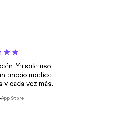
ción. Yo solo uso
 un precio módico
os y cada vez más.
o
App Store