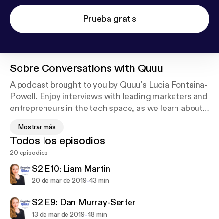
Prueba gratis
Sobre
Conversations with Quuu
A podcast brought to you by Quuu's Lucia Fontaina-
Powell. Enjoy interviews with leading marketers and
entrepreneurs in the tech space, as we learn about
them and from them. Expect tonnes of inspiration
Mostrar más
for your own professional journey, as well as
Todos los episodios
genuinely effective, actionable advice to implement
20 episodios
in your business!
S2 E10: Liam Martin
-
20 de mar de 2019
43 min
S2 E9: Dan Murray-Serter
-
13 de mar de 2019
48 min