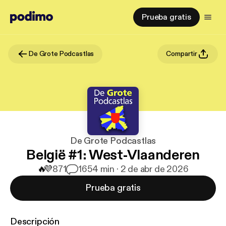
Prueba gratis
De Grote Podcastlas
Compartir
De Grote Podcastlas
België #1: West-Vlaanderen
🔥
💜
871
16
54 min · 2 de abr de 2026
Prueba gratis
Descripción