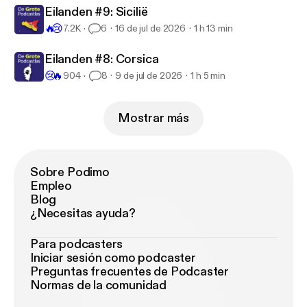
Eilanden #9: Sicilië
🔥
😢
7.2K
6
16 de jul de 2026
1 h 13 min
Eilanden #8: Corsica
😢
🔥
904
8
9 de jul de 2026
1 h 5 min
Mostrar más
Sobre Podimo
Empleo
Blog
¿Necesitas ayuda?
Para podcasters
Iniciar sesión como podcaster
Preguntas frecuentes de Podcaster
Normas de la comunidad