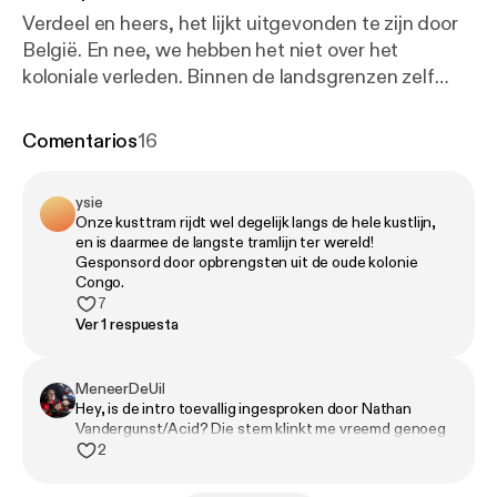
Verdeel en heers, het lijkt uitgevonden te zijn door
België. En nee, we hebben het niet over het
koloniale verleden. Binnen de landsgrenzen zelf
wordt de taart zo verdeeld dat niemand zich kan
overeten. Universiteitje hier, fabriekje daar, voor elk
Comentarios
16
wat wils. Maar er is een uitzondering. De kustlijn is
volledig gemonopoliseerd door West-Vlaanderen.
ysie
En mochten de rest van de Belgische provincies
Onze kusttram rijdt wel degelijk langs de hele kustlijn,
daarover verhaal komen halen, dan zullen zij van dat
en is daarmee de langste tramlijn ter wereld!
West-Vlaamse verhaal niet veel begrijpen. Want het
Gesponsord door opbrengsten uit de oude kolonie
Congo.
mag wel de voortuin van België zijn, uniek is West-
7
Vlaanderen zeker. Schol! 🇧🇪 Dit is een speciale
Ver 1 respuesta
aflevering voor de serie: provincies van België.
Adverteren in deze podcast, een op maat gemaakte
MeneerDeUil
pubquiz als werkuitje of zoek je een andere
Hey, is de intro toevallig ingesproken door Nathan
samenwerking? Mail dan
Vandergunst/Acid? Die stem klinkt me vreemd genoeg
naar info@grotepodcastlas.nl.
bekend!
2
[info@grotepodcastlas.nl] 🌐 Nog even het