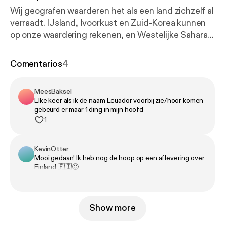
Wij geografen waarderen het als een land zichzelf al
verraadt. IJsland, Ivoorkust en Zuid-Korea kunnen
op onze waardering rekenen, en Westelijke Sahara
al helemaal. Maar een land als Ecuador zul je niet
snel terugvinden in het poolgebied, dus met deze
Comentarios
4
subtiele verwijzing naar de evenaar mag Ecuador
zich wat ons betreft kronen tot aanvoerder van dit
MeesBaksel
lijstje. Ecuador blinkt uit in alles waar zijn
Elke keer als ik de naam Ecuador voorbij zie/hoor komen
buurlanden ook in uitblinken. De Andes, kustlijn,
gebeurd er maar 1 ding in mijn hoofd
pre-Columbiaanse talen en regenwoud. En voeg
1
politieke onrust, economische moeilijkheden en
drugsproblematiek ook maar toe aan het lijstje. Maar
KevinOtter
één troef maakt Ecuador wél uniek. En daar moet je
Mooi gedaan! Ik heb nog de hoop op een aflevering over
een flink stuk voor varen. Deze aflevering wordt
Finland 🇫🇮🙂
mede mogelijk gemaakt door Lendahand, het
Nederlandse crowdfundingplatform dat
ondernemers in ontwikkelingslanden helpt. Begin
Show more
met investeren en gebruik de code