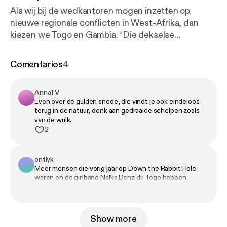
Als wij bij de wedkantoren mogen inzetten op
nieuwe regionale conflicten in West-Afrika, dan
kiezen we Togo en Gambia. “Die dekselse
horizontalen aan de westkust!”, moeten de verticale
Togolezen denken. Met Chili kunnen we tenminste
Comentarios
4
praten. En met oosterbuur Benin eigenlijk ook wel.
Maar vergis je niet, het kleine stukje kust in dit
AnnaTV
smalle landje trok veel bekijks, met alle gevolgen
Even over de gulden snede, die vindt je ook eindeloos
van dien. Hier hebben zó veel Europese
terug in de natuur, denk aan gedraaide schelpen zoals
onruststokers rondgelopen dat het Esperanto in
van de wulk.
2
Togo uitgevonden had kunnen zijn. Meerdere
walletjes hebben dus gegeten van Togo. Dus dan
rijst nu de vraag: hier opeten of meenemen? We zijn
onflyk
nooit volledig, wel origineel. Geen experts, maar wel
Meer mensen die vorig jaar op Down the Rabbit Hole
waren en de girlband NaNa Benz du Togo hebben
liefhebbers. Hebben we tóch iets verkeerd gezegd
gemist in deze aflevering? 😅 (wel heel blij met de
of zijn we iets cruciaals vergeten? Volg ons en laat
ontdekking van Toofan)
het weten. 🧭 Check de nieuwe planningsfeatures
in de Polarsteps app. Volg @Polarsteps op
Show more