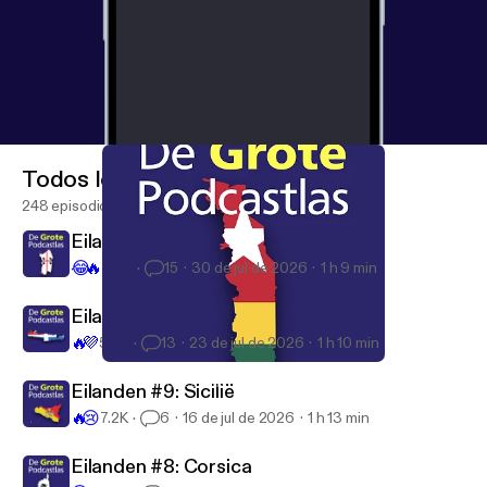
podcast steunen? Sluit je dan aan bij onze Vrienden
van de Show [
https://vriendvandeshow.nl/de-grote-
podcastlas
] of sluit je aan op Podimo [
https://podim
o.nl/podcastlas
] Adverteren in deze podcast, een
op maat gemaakte pubquiz als werkuitje of zoek je
een andere samenwerking? Mail dan naar
info@grotepodcastlas.nl Volgende week reizen we
Todos los episodios
door naar Thailand, de nyuie! See
248 episodios
omnystudio.com/listener [
https://omnystudio.com/li
Eilanden #11: Sardinië
stener
] for privacy information.
😂
🔥
2.6K
15
30 de jul de 2026
1 h 9 min
Eilanden #10: Kreta
🔥
💜
5.6K
13
23 de jul de 2026
1 h 10 min
#135 Togo
De Grote Podcastlas
Eilanden #9: Sicilië
🔥
😢
7.2K
6
16 de jul de 2026
1 h 13 min
Eilanden #8: Corsica