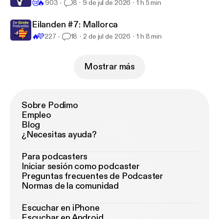
😢
🔥
903
8
9 de jul de 2026
1 h 5 min
Eilanden #7: Mallorca
🔥
💜
227
18
2 de jul de 2026
1 h 8 min
Mostrar más
Sobre Podimo
Empleo
Blog
¿Necesitas ayuda?
Para podcasters
Iniciar sesión como podcaster
Preguntas frecuentes de Podcaster
Normas de la comunidad
Escuchar en iPhone
Escuchar en Android