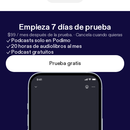
instagram voor meer informatie. 🗣️ Wil jij zonder
advertenties naar De Grote Podcastlas luisteren?
Ga dan naar podimo.nl/podcastlas [
http://podimo.nl/
podcastlas
] en activeer jouw gratis periode. 📚 De
Empieza 7 días de prueba
wereld: het boek, het satirische meesterwerk wat
$99 / mes después de la prueba.
·
Cancela cuando quieras
we met De Speld schreven, kun je nu halen bij je
Podcasts solo en Podimo
lokale boekwinkel of bestel 'm hier! [
https://www.gro
20 horas de audiolibros al mes
tepodcastlas.nl/#boek
] 🌐 Nog even het paspoortje,
Podcast gratuitos
wat foto's of kroegfeitjes checken? Die staan op
Prueba gratis
onze website [
http://grotepodcastlas.nl/
].
🌍 Instagram. [
https://www.instagram.com/grotepo
dcastlas/
] 🌍 Vriend van de show. [
https://vriendvan
deshow.nl/de-grote-podcastlas
] 🌍 Telegramgroep
[
https://t.me/+YNJhMB9EGZIwYWQ0
]. De Grote
Podcastlas wordt opgenomen in onze
huiskamerstudio in Utrecht en gepresenteerd door
Max Gerritsen, Hugo Noordman en Leon Boelens.
De eindmontage wordt gedaan door Jonas van
Impe. [
http://www.jonasvanimpe.nl/
] Wil je de